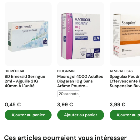
BD MÉDICAL
BIOGARAN
ALMIRALL SAS
BD Emerald Seringue
Macrogol 4000 Adultes
Spagulax Poud
2ml + Aiguille 21G
Biogaran 10 G Sans
Effervescente 
40mm À L'unité
Arôme Poudre...
Suspension Buva
20 sachets
0,45 €
3,99 €
3,99 €
Prix
Prix
Prix
Ajouter au panier
Ajouter au panier
Ajouter au p
Ces articles pourraient vous intéresser