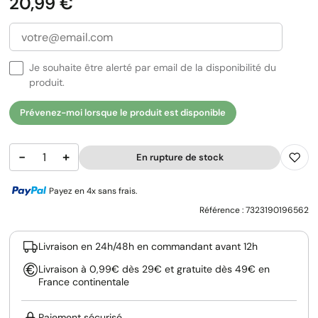
Prix
20,99 €
Je souhaite être alerté par email de la disponibilité du
produit.
Prévenez-moi lorsque le produit est disponible
−
+
En rupture de stock
Payez en 4x sans frais.
Référence :
7323190196562
Livraison en 24h/48h en commandant avant 12h
Livraison à 0,99€ dès 29€ et gratuite dès 49€ en
France continentale
Paiement sécurisé