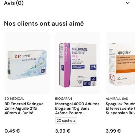
Avis (0)
Nos clients ont aussi aimé
BD MÉDICAL
BIOGARAN
ALMIRALL SAS
BD Emerald Seringue
Macrogol 4000 Adultes
Spagulax Poud
2ml + Aiguille 21G
Biogaran 10 G Sans
Effervescente 
40mm À L'unité
Arôme Poudre...
Suspension Buva
20 sachets
0,45 €
3,99 €
3,99 €
Prix
Prix
Prix