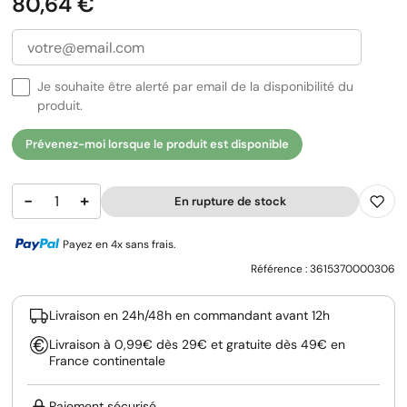
Prix
80,64 €
Je souhaite être alerté par email de la disponibilité du
produit.
Prévenez-moi lorsque le produit est disponible
−
+
En rupture de stock
Payez en 4x sans frais.
Référence :
3615370000306
Livraison en 24h/48h en commandant avant 12h
Livraison à 0,99€ dès 29€ et gratuite dès 49€ en
France continentale
Paiement sécurisé