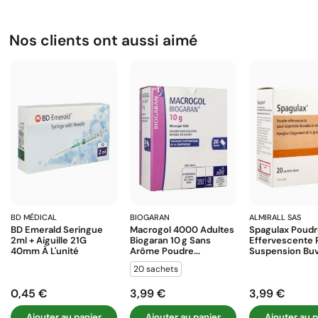
Nos clients ont aussi aimé
BD MÉDICAL
BIOGARAN
ALMIRALL SAS
BD Emerald Seringue
Macrogol 4000 Adultes
Spagulax Poud
2ml + Aiguille 21G
Biogaran 10 G Sans
Effervescente 
40mm À L'unité
Arôme Poudre...
Suspension Buva
20 sachets
0,45 €
3,99 €
3,99 €
Prix
Prix
Prix
Ajouter au panier
Ajouter au panier
Ajouter au p