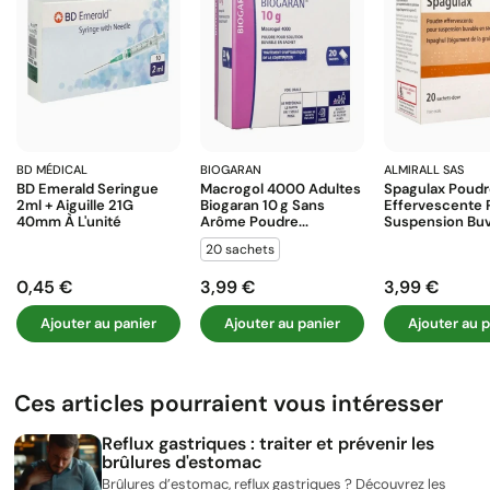
BD MÉDICAL
BIOGARAN
ALMIRALL SAS
BD Emerald Seringue
Macrogol 4000 Adultes
Spagulax Poud
2ml + Aiguille 21G
Biogaran 10 G Sans
Effervescente 
40mm À L'unité
Arôme Poudre...
Suspension Buva
20 sachets
0,45 €
3,99 €
3,99 €
Prix
Prix
Prix
Ajouter au panier
Ajouter au panier
Ajouter au p
Ces articles pourraient vous intéresser
Reflux gastriques : traiter et prévenir les
brûlures d'estomac
Brûlures d’estomac, reflux gastriques ? Découvrez les