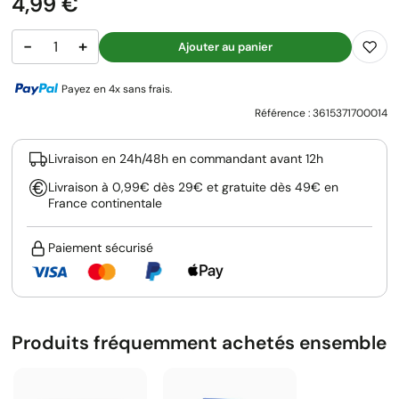
Prix
4,99 €
−
+
Ajouter au panier
Payez en 4x sans frais.
Référence :
3615371700014
Livraison en 24h/48h en commandant avant 12h
Livraison à 0,99€ dès 29€ et gratuite dès 49€ en
France continentale
Paiement sécurisé
Produits fréquemment achetés ensemble