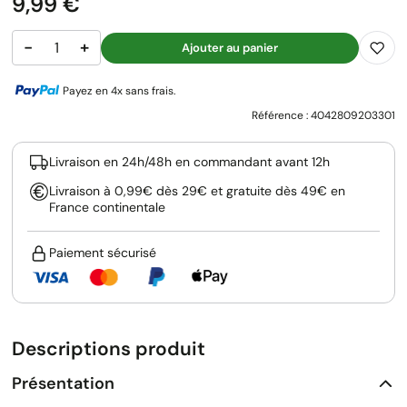
Prix
9,99 €
−
+
Ajouter au panier
Payez en 4x sans frais.
Référence :
4042809203301
Livraison en 24h/48h en commandant avant 12h
Livraison à 0,99€ dès 29€ et gratuite dès 49€ en
France continentale
Paiement sécurisé
Descriptions produit
Présentation