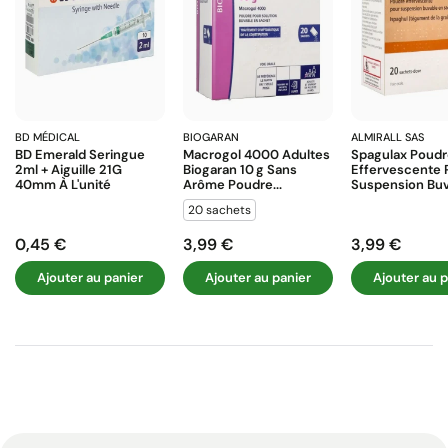
BD MÉDICAL
BIOGARAN
ALMIRALL SAS
BD Emerald Seringue
Macrogol 4000 Adultes
Spagulax Poud
2ml + Aiguille 21G
Biogaran 10 G Sans
Effervescente 
40mm À L'unité
Arôme Poudre...
Suspension Buva
20 sachets
0,45 €
3,99 €
3,99 €
Prix
Prix
Prix
Ajouter au panier
Ajouter au panier
Ajouter au p