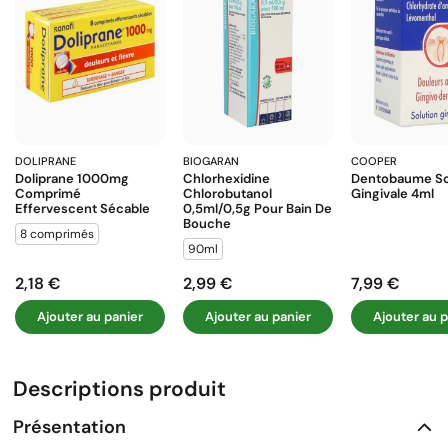
DOLIPRANE
BIOGARAN
COOPER
Doliprane 1000mg
Chlorhexidine
Dentobaume So
Comprimé
Chlorobutanol
Gingivale 4ml
Effervescent Sécable
0,5ml/0,5g Pour Bain De
Bouche
8 comprimés
90ml
2,18 €
2,99 €
7,99 €
Prix
Prix
Prix
Ajouter au panier
Ajouter au panier
Ajouter au p
Descriptions produit
Présentation