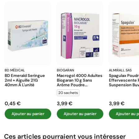
BD MÉDICAL
BIOGARAN
ALMIRALL SAS
BD Emerald Seringue
Macrogol 4000 Adultes
Spagulax Poud
2ml + Aiguille 21G
Biogaran 10 G Sans
Effervescente 
40mm À L'unité
Arôme Poudre...
Suspension Buva
20 sachets
0,45 €
3,99 €
3,99 €
Prix
Prix
Prix
Ajouter au panier
Ajouter au panier
Ajouter au p
Ces articles pourraient vous intéresser