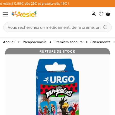
Aller
 relais à 0,99€ dès 29€ et gratuite dès 49€ !
au
contenu
Accueil
Parapharmacie
Premiers secours
Pansements
RUPTURE DE STOCK