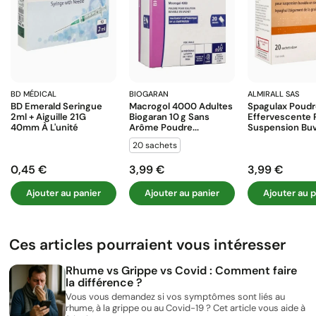
BD MÉDICAL
BIOGARAN
ALMIRALL SAS
BD Emerald Seringue
Macrogol 4000 Adultes
Spagulax Poud
2ml + Aiguille 21G
Biogaran 10 G Sans
Effervescente 
40mm À L'unité
Arôme Poudre...
Suspension Buva
20 sachets
0,45 €
3,99 €
3,99 €
Prix
Prix
Prix
Ajouter au panier
Ajouter au panier
Ajouter au p
Ces articles pourraient vous intéresser
Rhume vs Grippe vs Covid : Comment faire
la différence ?
Vous vous demandez si vos symptômes sont liés au
rhume, à la grippe ou au Covid-19 ? Cet article vous aide à