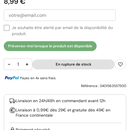
Prix
8,99 €
Je souhaite être alerté par email de la disponibilité du
produit.
Prévenez-moi lorsque le produit est disponible
−
+
En rupture de stock
Payez en 4x sans frais.
Référence :
3401563557500
Livraison en 24h/48h en commandant avant 12h
Livraison à 0,99€ dès 29€ et gratuite dès 49€ en
France continentale
Paiement sécurisé