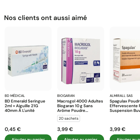
Nos clients ont aussi aimé
BD MÉDICAL
BIOGARAN
ALMIRALL SAS
BD Emerald Seringue
Macrogol 4000 Adultes
Spagulax Poud
2ml + Aiguille 21G
Biogaran 10 G Sans
Effervescente 
40mm À L'unité
Arôme Poudre...
Suspension Buva
20 sachets
0,45 €
3,99 €
3,99 €
Prix
Prix
Prix
Ajouter au panier
Ajouter au panier
Ajouter au p