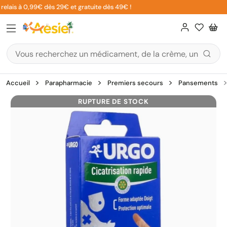
Aller
elais à 0,99€ dès 29€ et gratuite dès 49€ !
au
contenu
Accueil
Parapharmacie
Premiers secours
Pansements
RUPTURE DE STOCK