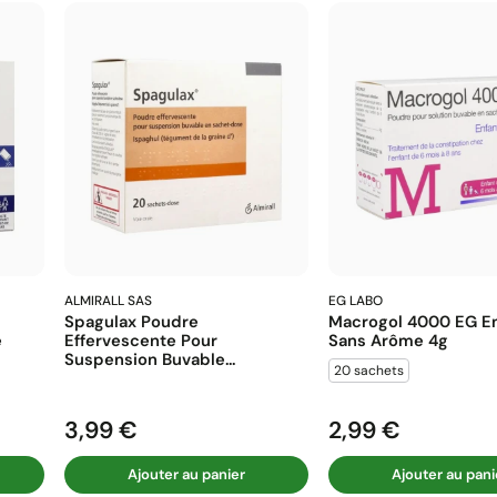
ALMIRALL SAS
EG LABO
Spagulax Poudre
Macrogol 4000 EG En
e
Effervescente Pour
Sans Arôme 4g
Suspension Buvable...
20 sachets
3,99 €
2,99 €
Prix
Prix
Ajouter au panier
Ajouter au pani