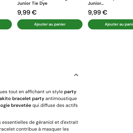
Junior Tie Dye
Junior...
9,99 €
9,99 €
Prix
Prix
Ajouter au panier
Ajouter au pani
es tout en affichant un style
party
akito bracelet party
antimoustique
ogie brevetée
qui diffuse des actifs
 essentielles de géraniol et d'extrait
bracelet contribue à masquer les