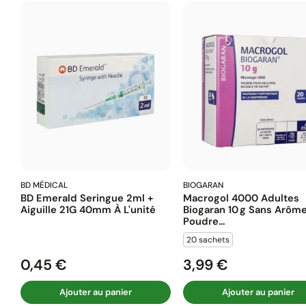
BD MÉDICAL
BIOGARAN
BD Emerald Seringue 2ml +
Macrogol 4000 Adultes
Aiguille 21G 40mm À L'unité
Biogaran 10 G Sans Arôm
Poudre...
20 sachets
0,45 €
3,99 €
Prix
Prix
Ajouter au panier
Ajouter au panier