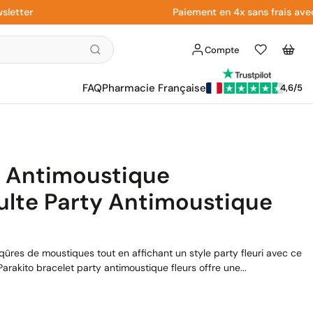
er
Paiement en 4x sans frais avec Pay
Compte
Liste
Panier
d'envies
FAQ
Pharmacie Française
4,6/5
t Antimoustique
ulte Party Antimoustique
ûres de moustiques tout en affichant un style party fleuri avec ce
rakito bracelet party antimoustique fleurs offre une...