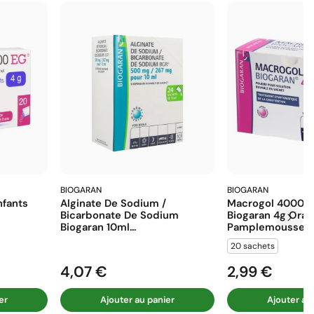
BIOGARAN
BIOGARAN
fants
Alginate De Sodium /
Macrogol 4000 E
Bicarbonate De Sodium
Biogaran 4g Ora
Biogaran 10ml...
Pamplemousse...
20 sachets
4,07 €
2,99 €
Prix
Prix
er
Ajouter au panier
Ajouter au