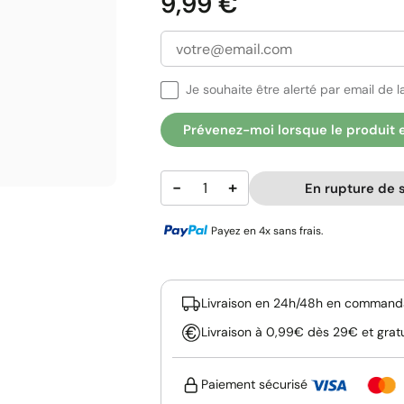
Prix
9,99 €
Je souhaite être alerté par email de la
Prévenez-moi lorsque le produit 
−
+
En rupture de 
Payez en 4x sans frais.
Livraison en 24h/48h en commanda
Livraison à 0,99€ dès 29€ et grat
Paiement sécurisé