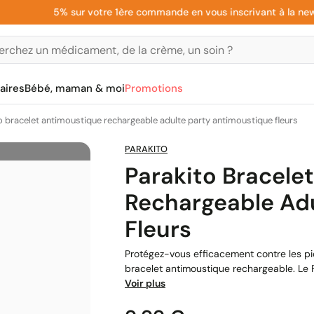
5% sur votre 1ère commande en vous inscrivant à la newslett
aires
Bébé, maman & moi
Promotions
o bracelet antimoustique rechargeable adulte party antimoustique fleurs
PARAKITO
Parakito Bracele
Rechargeable Ad
Fleurs
Protégez-vous efficacement contre les piq
bracelet antimoustique rechargeable. Le Pa
Voir plus