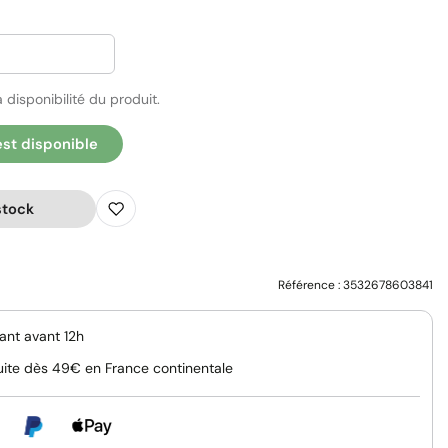
 disponibilité du produit.
est disponible
stock
Référence :
3532678603841
nt avant 12h
uite dès 49€ en France continentale