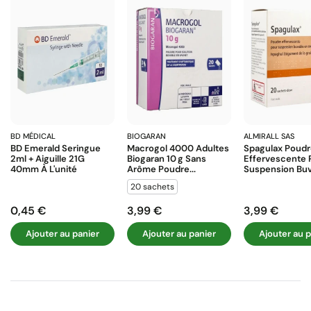
BD MÉDICAL
BIOGARAN
ALMIRALL SAS
BD Emerald Seringue
Macrogol 4000 Adultes
Spagulax Poud
2ml + Aiguille 21G
Biogaran 10 G Sans
Effervescente 
40mm À L'unité
Arôme Poudre...
Suspension Buva
20 sachets
0,45 €
3,99 €
3,99 €
Prix
Prix
Prix
Ajouter au panier
Ajouter au panier
Ajouter au p