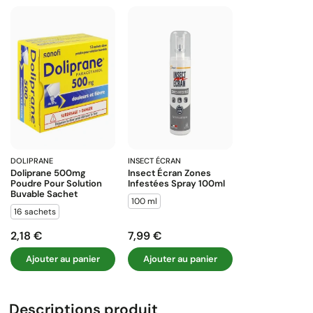
DOLIPRANE
INSECT ÉCRAN
Doliprane 500mg
Insect Écran Zones
Poudre Pour Solution
Infestées Spray 100ml
Buvable Sachet
100 ml
16 sachets
2,18 €
7,99 €
Prix
Prix
Ajouter au panier
Ajouter au panier
Descriptions produit