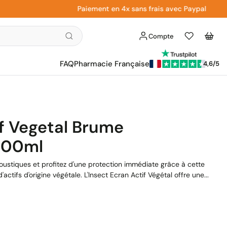
Paiement en 4x sans frais avec Paypal
Compte
Liste
Panier
d'envies
FAQ
Pharmacie Française
4,6/5
if Vegetal Brume
100ml
ustiques et profitez d'une protection immédiate grâce à cette
tifs d'origine végétale. L'Insect Ecran Actif Végétal offre une...