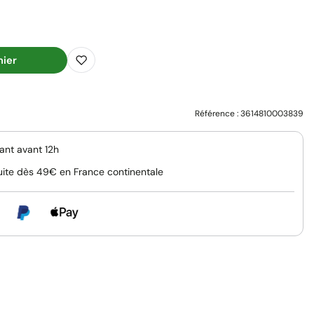
nier
Référence :
3614810003839
nt avant 12h
uite dès 49€ en France continentale