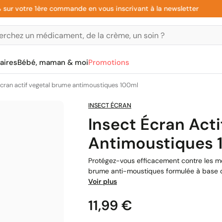
votre 1ère commande en vous inscrivant à la newsletter
aires
Bébé, maman & moi
Promotions
écran actif vegetal brume antimoustiques 100ml
INSECT ÉCRAN
Insect Écran Act
Antimoustiques 
Protégez-vous efficacement contre les mo
brume anti-moustiques formulée à base d'ac
Voir plus
Prix
11,99 €