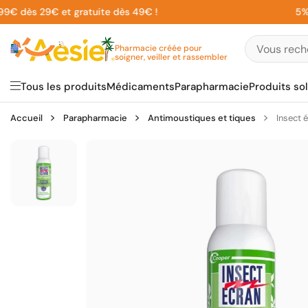
Aller
dès 29€ et gratuite dès 49€ !
5% sur 
au
contenu
Pharmacie créée pour
soigner, veiller et rassembler
Tous les produits
Médicaments
Parapharmacie
Produits sol
Accueil
Parapharmacie
Antimoustiques et tiques
Insect 