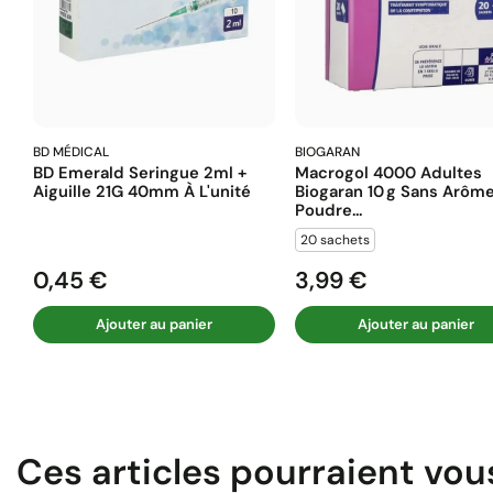
BD MÉDICAL
BIOGARAN
BD Emerald Seringue 2ml +
Macrogol 4000 Adultes
Aiguille 21G 40mm À L'unité
Biogaran 10 G Sans Arôm
Poudre...
20 sachets
0,45 €
3,99 €
Prix
Prix
Ajouter au panier
Ajouter au panier
Ces articles pourraient vou