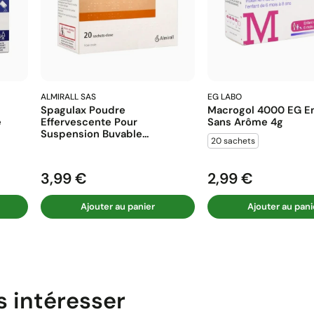
ALMIRALL SAS
EG LABO
Spagulax Poudre
Macrogol 4000 EG En
e
Effervescente Pour
Sans Arôme 4g
Suspension Buvable...
20 sachets
3,99 €
2,99 €
Prix
Prix
Ajouter au panier
Ajouter au pani
s intéresser