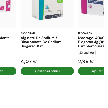
BIOGARAN
BIOGARAN
fants
Alginate De Sodium /
Macrogol 4000 E
Bicarbonate De Sodium
Biogaran 4g Ora
Biogaran 10ml...
Pamplemousse...
20 sachets
4,07 €
2,99 €
Prix
Prix
er
Ajouter au panier
Ajouter au