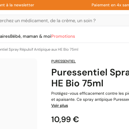
a newsletter
Paiement en 4x sans frai
aires
Bébé, maman & moi
Promotions
ntiel Spray Répulsif Antipique aux HE Bio 75ml
PURESSENTIEL
Puressentiel Spr
HE Bio 75ml
Protégez-vous efficacement contre les piq
et apaisante. Ce spray antipique Puressen
Voir plus
Prix
10,99 €