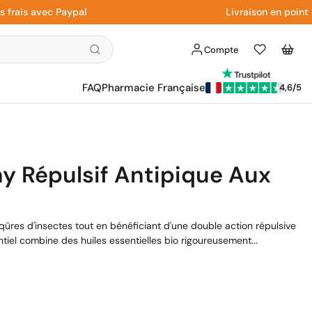
s avec Paypal
Livraison en point rela
Compte
Liste
Panier
d'envies
FAQ
Pharmacie Française
4,6/5
ay Répulsif Antipique Aux
ûres d'insectes tout en bénéficiant d'une double action répulsive
tiel combine des huiles essentielles bio rigoureusement...