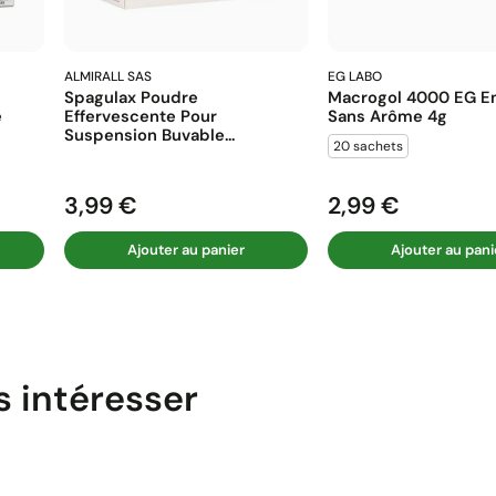
ALMIRALL SAS
EG LABO
Spagulax Poudre
Macrogol 4000 EG En
e
Effervescente Pour
Sans Arôme 4g
Suspension Buvable...
20 sachets
3,99 €
2,99 €
Prix
Prix
Ajouter au panier
Ajouter au pani
s intéresser