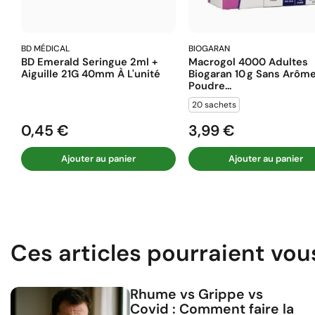
BD MÉDICAL
BIOGARAN
BD Emerald Seringue 2ml +
Macrogol 4000 Adultes
Aiguille 21G 40mm À L'unité
Biogaran 10 G Sans Arôm
Poudre...
20 sachets
0,45 €
3,99 €
Prix
Prix
Ajouter au panier
Ajouter au panier
Ces articles pourraient vou
Rhume vs Grippe vs
Covid : Comment faire la