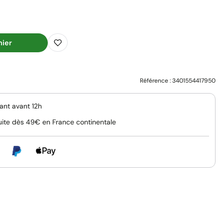
nier
Référence :
3401554417950
nt avant 12h
uite dès 49€ en France continentale