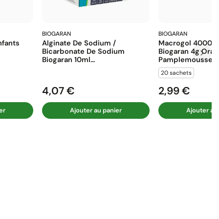
BIOGARAN
BIOGARAN
fants
Alginate De Sodium /
Macrogol 4000 E
Bicarbonate De Sodium
Biogaran 4g Ora
Biogaran 10ml...
Pamplemousse...
20 sachets
4,07 €
2,99 €
Prix
Prix
er
Ajouter au panier
Ajouter au