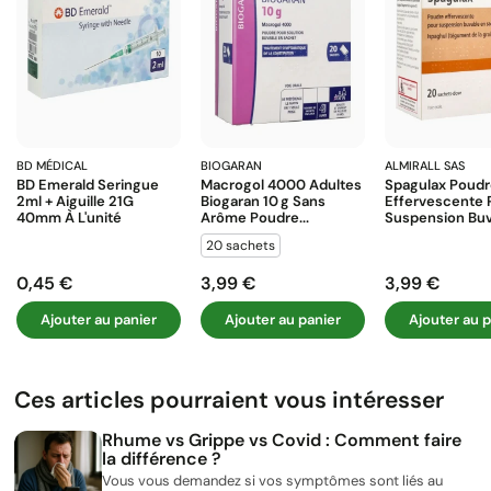
BD MÉDICAL
BIOGARAN
ALMIRALL SAS
BD Emerald Seringue
Macrogol 4000 Adultes
Spagulax Poud
2ml + Aiguille 21G
Biogaran 10 G Sans
Effervescente 
40mm À L'unité
Arôme Poudre...
Suspension Buva
20 sachets
0,45 €
3,99 €
3,99 €
Prix
Prix
Prix
Ajouter au panier
Ajouter au panier
Ajouter au p
Ces articles pourraient vous intéresser
Rhume vs Grippe vs Covid : Comment faire
la différence ?
Vous vous demandez si vos symptômes sont liés au