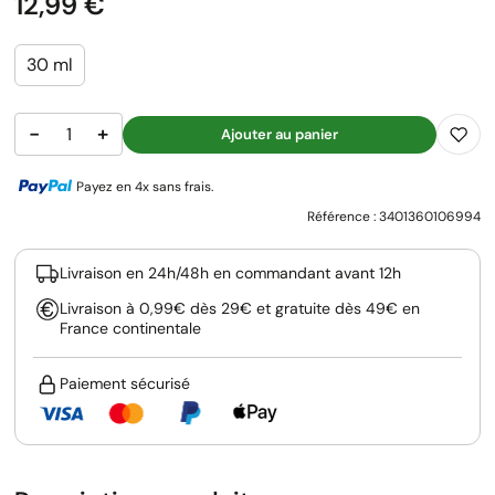
Prix
12,99 €
30 ml
−
+
Ajouter au panier
Payez en 4x sans frais.
Référence :
3401360106994
Livraison en 24h/48h en commandant avant 12h
Livraison à 0,99€ dès 29€ et gratuite dès 49€ en
France continentale
Paiement sécurisé