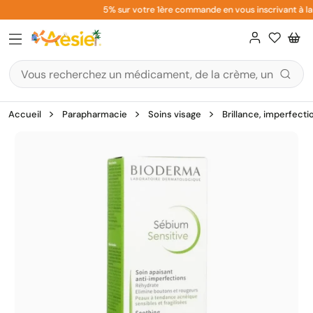
Aller
5% sur votre 1ère commande en vous inscrivant à la 
au
contenu
Accueil
Parapharmacie
Soins visage
Brillance, imperfecti