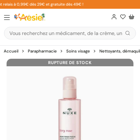
Aller
 relais à 0,99€ dès 29€ et gratuite dès 49€ !
au
contenu
Accueil
Parapharmacie
Soins visage
Nettoyants, démaquil
RUPTURE DE STOCK