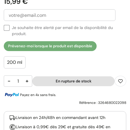
Prix
15,99 €
Je souhaite être alerté par email de la disponibilité du
produit.
Prévenez-moi lorsque le produit est disponible
200 ml
−
+
En rupture de stock
Payez en 4x sans frais.
Référence :
3264680022098
Livraison en 24h/48h en commandant avant 12h
Livraison à 0,99€ dès 29€ et gratuite dès 49€ en