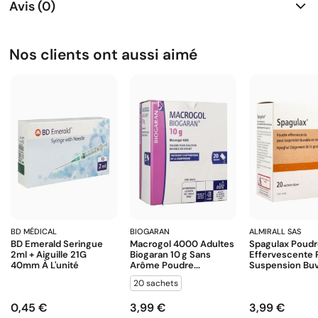
Avis (0)
Nos clients ont aussi aimé
BD MÉDICAL
BIOGARAN
ALMIRALL SAS
BD Emerald Seringue
Macrogol 4000 Adultes
Spagulax Poud
2ml + Aiguille 21G
Biogaran 10 G Sans
Effervescente 
40mm À L'unité
Arôme Poudre...
Suspension Buva
20 sachets
0,45 €
3,99 €
3,99 €
Prix
Prix
Prix