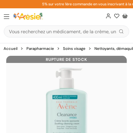
Aller
5% sur votre 1ère commande en vous inscrivant à la n
au
contenu
Accueil
Parapharmacie
Soins visage
Nettoyants, démaquil
RUPTURE DE STOCK