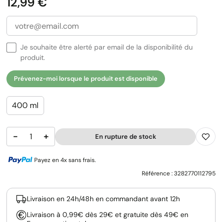
Prix
12,99 €
Je souhaite être alerté par email de la disponibilité du
produit.
Prévenez-moi lorsque le produit est disponible
400 ml
−
+
En rupture de stock
Payez en 4x sans frais.
Référence :
3282770112795
Livraison en 24h/48h en commandant avant 12h
Livraison à 0,99€ dès 29€ et gratuite dès 49€ en