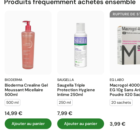
Produits fréquemment achetés ensemble
RUPTURE DE 
BIODERMA
SAUGELLA
EG LABO
Bioderma Crealine Gel
Saugella Triple
Macrogol 4000
Moussant Micellaire
Protection Hygiene
EG 10g Sans A
500ml
Intime 250ml
Poudre X20 Sa
500 ml
250 ml
20 sachets
14,99 €
7,99 €
Prix
Prix
3,99 €
Ajouter au panier
Ajouter au panier
Prix