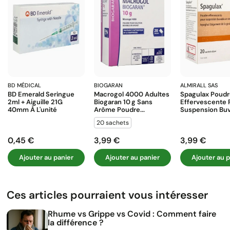
BD MÉDICAL
BIOGARAN
ALMIRALL SAS
BD Emerald Seringue
Macrogol 4000 Adultes
Spagulax Poud
2ml + Aiguille 21G
Biogaran 10 G Sans
Effervescente 
40mm À L'unité
Arôme Poudre...
Suspension Buva
20 sachets
0,45 €
3,99 €
3,99 €
Prix
Prix
Prix
Ajouter au panier
Ajouter au panier
Ajouter au p
Ces articles pourraient vous intéresser
Rhume vs Grippe vs Covid : Comment faire
la différence ?