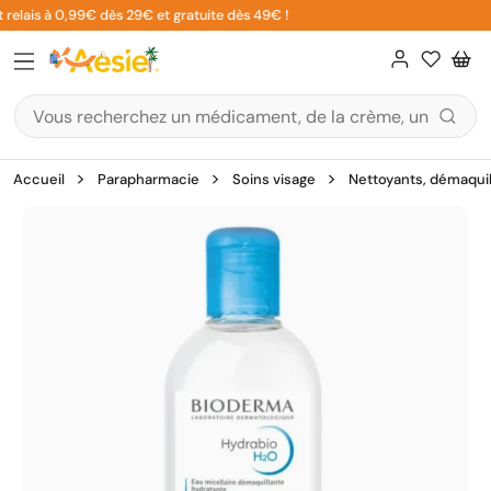
Aller
relais à 0,99€ dès 29€ et gratuite dès 49€ !
au
contenu
Accueil
Parapharmacie
Soins visage
Nettoyants, démaquil