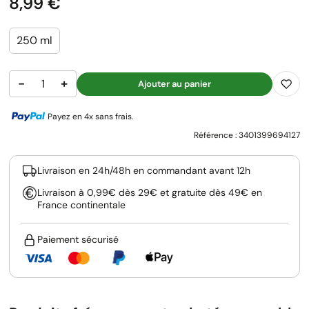
Prix
8,99 €
250 ml
−
+
Ajouter au panier
Payez en 4x sans frais.
Référence :
3401399694127
Livraison en 24h/48h en commandant avant 12h
Livraison à 0,99€ dès 29€ et gratuite dès 49€ en
France continentale
Paiement sécurisé