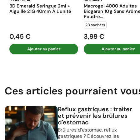
BD MÉDICAL
BIOGARAN
BD Emerald Seringue 2ml +
Macrogol 4000 Adultes
Aiguille 21G 40mm À L'unité
Biogaran 10 G Sans Arôm
Poudre...
20 sachets
0,45 €
3,99 €
Prix
Prix
Ajouter au panier
Ajouter au panier
Ces articles pourraient vou
Reflux gastriques : traiter
et prévenir les brûlures
d'estomac
Brûlures d’estomac, reflux
gastriques ? Découvrez les