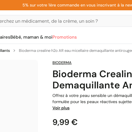
5% sur votre 1ère commande en vous inscrivant à la newslett
aires
Bébé, maman & moi
Promotions
llants
Bioderma crealine h2o AR eau micellaire demaquillante antiroug
BIODERMA
Bioderma Crealin
Demaquillante A
Offrez à votre peau sensible un démaquil
formulée pour les peaux réactives sujettes
Voir plus
Prix
9,99 €