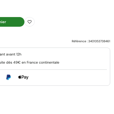
nier
Référence :
3401353738461
nt avant 12h
uite dès 49€ en France continentale