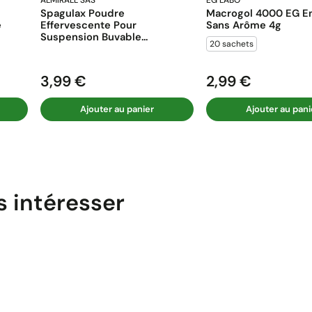
ALMIRALL SAS
EG LABO
Spagulax Poudre
Macrogol 4000 EG En
e
Effervescente Pour
Sans Arôme 4g
Suspension Buvable...
20 sachets
3,99 €
2,99 €
Prix
Prix
Ajouter au panier
Ajouter au pani
s intéresser