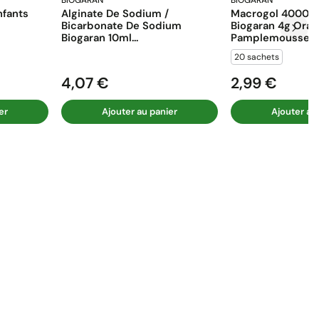
BIOGARAN
BIOGARAN
fants
Alginate De Sodium /
Macrogol 4000 E
Bicarbonate De Sodium
Biogaran 4g Ora
Biogaran 10ml...
Pamplemousse...
20 sachets
4,07 €
2,99 €
Prix
Prix
er
Ajouter au panier
Ajouter au