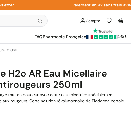
er
Paiement en 4x sans frais avec Pay
Compte
Liste
Panier
d'envies
FAQ
Pharmacie Française
4,6/5
eurs 250ml
e H2o AR Eau Micellaire
ntirougeurs 250ml
lage tout en douceur avec cette eau micellaire spécialement
 aux rougeurs. Cette solution révolutionnaire de Bioderma nettoie...