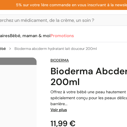
5% sur votre 1ère commande en vous inscrivant à la newsletter
aires
Bébé, maman & moi
Promotions
ébé
Bioderma abcderm hydratant lait douceur 200ml
BIODERMA
Bioderma Abcder
200ml
Offrez à votre bébé une peau hautement 
spécialement conçu pour les peaux délic
barrière...
Voir plus
Prix
11,99 €