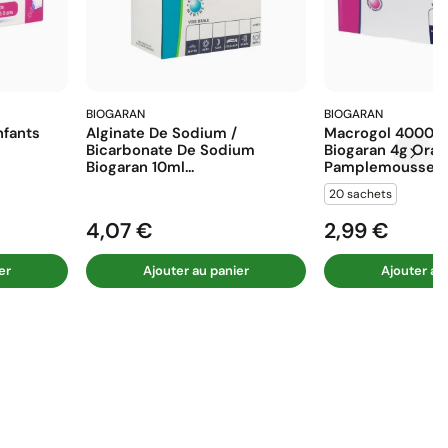
BIOGARAN
BIOGARAN
fants
Alginate De Sodium /
Macrogol 4000 E
Bicarbonate De Sodium
Biogaran 4g Ora
Biogaran 10ml...
Pamplemousse...
20 sachets
4,07 €
2,99 €
Prix
Prix
er
Ajouter au panier
Ajouter au