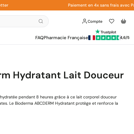
Paiement en 4x sans frais avec Paypal
Compte
Liste
Panier
d'envies
FAQ
Pharmacie Française
4,6/5
m Hydratant Lait Douceur
hydratée pendant 8 heures grâce à ce lait corporel douceur
ates. Le Bioderma ABCDERM Hydratant protège et renforce la