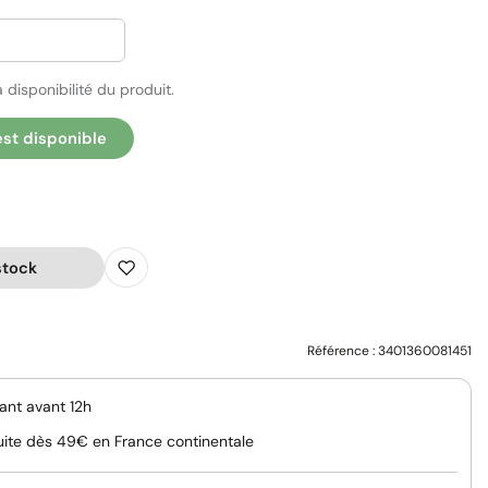
 disponibilité du produit.
est disponible
stock
Référence :
3401360081451
nt avant 12h
uite dès 49€ en France continentale