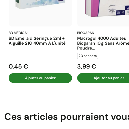
BD MÉDICAL
BIOGARAN
BD Emerald Seringue 2ml +
Macrogol 4000 Adultes
Aiguille 21G 40mm À L'unité
Biogaran 10 G Sans Arôm
Poudre...
20 sachets
0,45 €
3,99 €
Prix
Prix
Ajouter au panier
Ajouter au panier
Ces articles pourraient vou