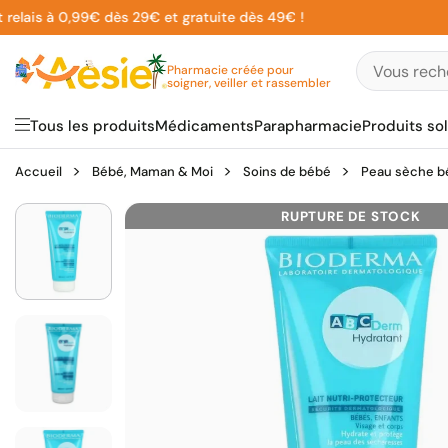
Aller
ais à 0,99€ dès 29€ et gratuite dès 49€ !
au
contenu
Pharmacie créée pour
soigner, veiller et rassembler
Tous les produits
Médicaments
Parapharmacie
Produits sol
Accueil
Bébé, Maman & Moi
Soins de bébé
Peau sèche b
RUPTURE DE STOCK