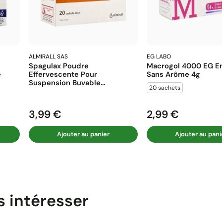
ALMIRALL SAS
EG LABO
Spagulax Poudre
Macrogol 4000 EG En
e
Effervescente Pour
Sans Arôme 4g
Suspension Buvable...
20 sachets
3,99 €
2,99 €
Prix
Prix
Ajouter au panier
Ajouter au pani
s intéresser