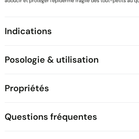
adoucir et protéger l'épiderme fragile des tout-petits au qu
Indications
Posologie & utilisation
Propriétés
Questions fréquentes