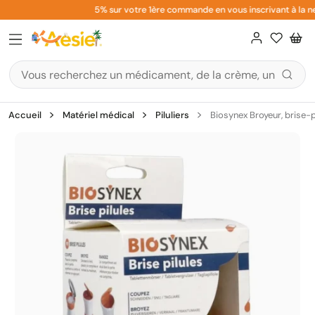
Aller
5% sur votre 1ère commande en vous inscrivant à la new
au
contenu
Accueil
Matériel médical
Piluliers
Biosynex Broyeur, brise-pi