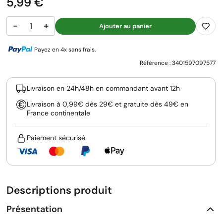
Prix
5,99 €
−
+
Ajouter au panier
Payez en 4x sans frais.
Référence :
3401597097577
Livraison en 24h/48h en commandant avant 12h
Livraison à 0,99€ dès 29€ et gratuite dès 49€ en
France continentale
Paiement sécurisé
Descriptions produit
Présentation