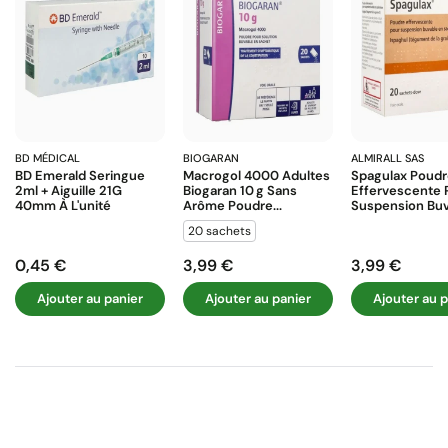
BD MÉDICAL
BIOGARAN
ALMIRALL SAS
BD Emerald Seringue
Macrogol 4000 Adultes
Spagulax Poud
2ml + Aiguille 21G
Biogaran 10 G Sans
Effervescente 
40mm À L'unité
Arôme Poudre...
Suspension Buva
20 sachets
0,45 €
3,99 €
3,99 €
Prix
Prix
Prix
Ajouter au panier
Ajouter au panier
Ajouter au p