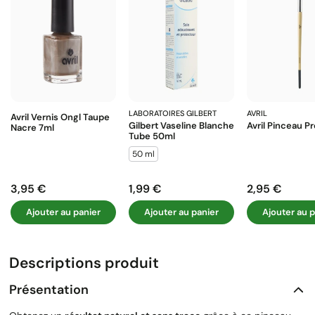
LABORATOIRES GILBERT
AVRIL
Avril Vernis Ongl Taupe
Gilbert Vaseline Blanche
Avril Pinceau P
Nacre 7ml
Tube 50ml
50 ml
3,95 €
1,99 €
2,95 €
Prix
Prix
Prix
Ajouter au panier
Ajouter au panier
Ajouter au p
Descriptions produit
Présentation