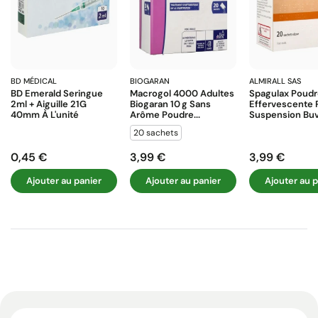
BD MÉDICAL
BIOGARAN
ALMIRALL SAS
BD Emerald Seringue
Macrogol 4000 Adultes
Spagulax Poud
2ml + Aiguille 21G
Biogaran 10 G Sans
Effervescente 
40mm À L'unité
Arôme Poudre...
Suspension Buva
20 sachets
0,45 €
3,99 €
3,99 €
Prix
Prix
Prix
Ajouter au panier
Ajouter au panier
Ajouter au p