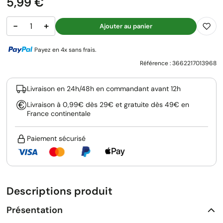
Prix
5,99 €
−
+
Ajouter au panier
Payez en 4x sans frais.
Référence :
3662217013968
Livraison en 24h/48h en commandant avant 12h
Livraison à 0,99€ dès 29€ et gratuite dès 49€ en
France continentale
Paiement sécurisé
Descriptions produit
Présentation