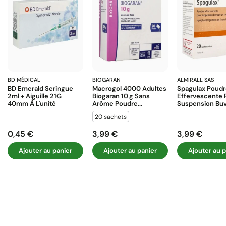
BD MÉDICAL
BIOGARAN
ALMIRALL SAS
BD Emerald Seringue
Macrogol 4000 Adultes
Spagulax Poud
2ml + Aiguille 21G
Biogaran 10 G Sans
Effervescente 
40mm À L'unité
Arôme Poudre...
Suspension Buva
20 sachets
0,45 €
3,99 €
3,99 €
Prix
Prix
Prix
Ajouter au panier
Ajouter au panier
Ajouter au p