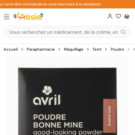
Aller
 votre 1ère commande en vous inscrivant à la newsletter
au
contenu
Accueil
Parapharmacie
Maquillage
Teint
Poudre
A