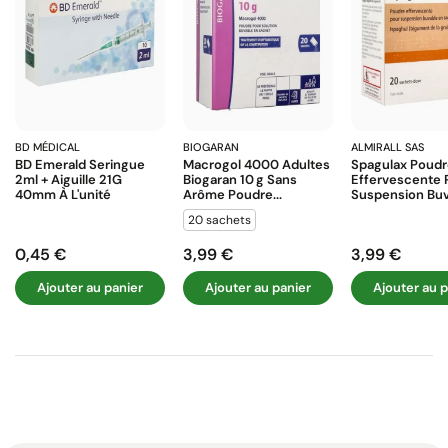
BD MÉDICAL
BIOGARAN
ALMIRALL SAS
BD Emerald Seringue
Macrogol 4000 Adultes
Spagulax Poud
2ml + Aiguille 21G
Biogaran 10 G Sans
Effervescente 
40mm À L'unité
Arôme Poudre...
Suspension Buva
20 sachets
0,45 €
3,99 €
3,99 €
Prix
Prix
Prix
Ajouter au panier
Ajouter au panier
Ajouter au p