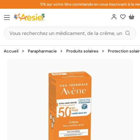
Aller
5% sur votre 1ère commande en vous inscrivant à la news
au
contenu
Accueil
Parapharmacie
Produits solaires
Protection solai