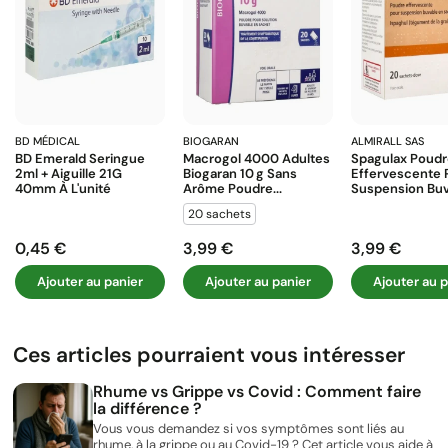
BD MÉDICAL
BIOGARAN
ALMIRALL SAS
BD Emerald Seringue
Macrogol 4000 Adultes
Spagulax Poud
2ml + Aiguille 21G
Biogaran 10 G Sans
Effervescente 
40mm À L'unité
Arôme Poudre...
Suspension Buva
20 sachets
0,45 €
3,99 €
3,99 €
Prix
Prix
Prix
Ajouter au panier
Ajouter au panier
Ajouter au p
Ces articles pourraient vous intéresser
Rhume vs Grippe vs Covid : Comment faire
la différence ?
Vous vous demandez si vos symptômes sont liés au
rhume, à la grippe ou au Covid-19 ? Cet article vous aide à