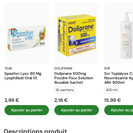
TEVA
DOLIPRANE
SVR
Spasfon Lyoc 80 Mg
Doliprane 500mg
Svr Topialyse 
Lyophilisat Oral 10
Poudre Pour Solution
Nourrissante A
Buvable Sachet
48h 400ml
16 sachets
400 ml
2,99 €
2,18 €
15,99 €
Prix
Prix
Prix
Ajouter au panier
Ajouter au panier
Ajouter au p
Descriptions produit