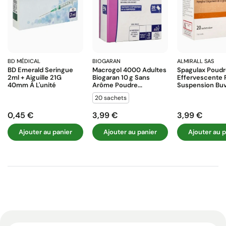
BD MÉDICAL
BIOGARAN
ALMIRALL SAS
BD Emerald Seringue
Macrogol 4000 Adultes
Spagulax Poud
2ml + Aiguille 21G
Biogaran 10 G Sans
Effervescente 
40mm À L'unité
Arôme Poudre...
Suspension Buva
20 sachets
0,45 €
3,99 €
3,99 €
Prix
Prix
Prix
Ajouter au panier
Ajouter au panier
Ajouter au p