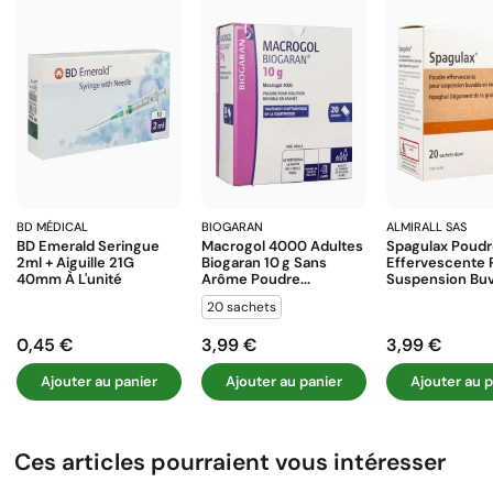
BD MÉDICAL
BIOGARAN
ALMIRALL SAS
BD Emerald Seringue
Macrogol 4000 Adultes
Spagulax Poud
2ml + Aiguille 21G
Biogaran 10 G Sans
Effervescente 
40mm À L'unité
Arôme Poudre...
Suspension Buva
20 sachets
0,45 €
3,99 €
3,99 €
Prix
Prix
Prix
Ajouter au panier
Ajouter au panier
Ajouter au p
Ces articles pourraient vous intéresser