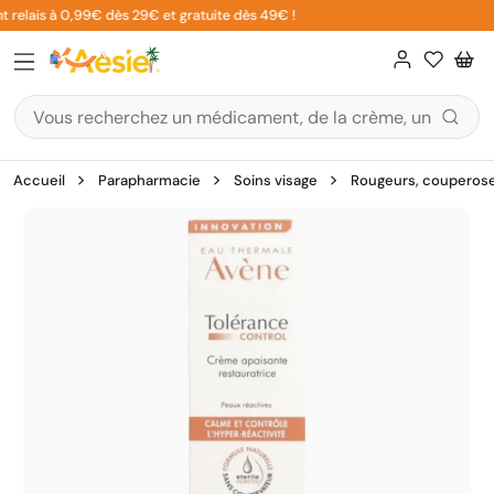
Aller
 relais à 0,99€ dès 29€ et gratuite dès 49€ !
au
contenu
Accueil
Parapharmacie
Soins visage
Rougeurs, couperose