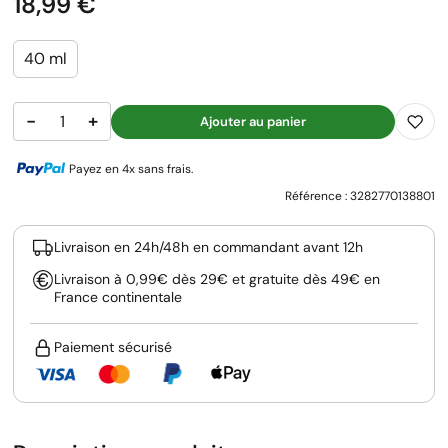
Prix
18,99 €
40 ml
−
+
Ajouter au panier
Payez en 4x sans frais.
Référence :
3282770138801
Livraison en 24h/48h en commandant avant 12h
Livraison à 0,99€ dès 29€ et gratuite dès 49€ en
France continentale
Paiement sécurisé