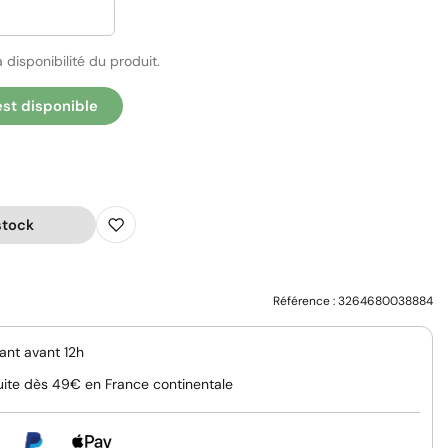
 disponibilité du produit.
est disponible
stock
Référence :
3264680038884
nt avant 12h
uite dès 49€ en France continentale