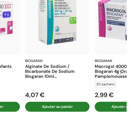
BIOGARAN
BIOGARAN
fants
Alginate De Sodium /
Macrogol 4000 E
Bicarbonate De Sodium
Biogaran 4g Ora
Biogaran 10ml...
Pamplemousse...
20 sachets
4,07 €
2,99 €
Prix
Prix
er
Ajouter au panier
Ajouter au