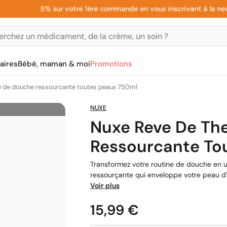
5% sur votre 1ère commande en vous inscrivant à la newslet
aires
Bébé, maman & moi
Promotions
ee de douche ressourcante toutes peaux 750ml
NUXE
Nuxe Reve De Th
Ressourcante To
Transformez votre routine de douche en 
ressourçante qui enveloppe votre peau d'u
Voir plus
Prix
15,99 €