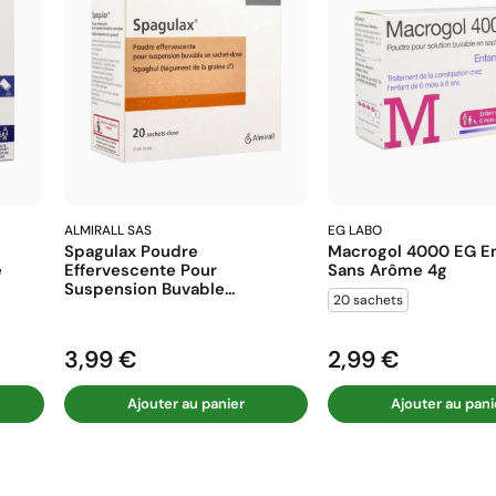
ALMIRALL SAS
EG LABO
Spagulax Poudre
Macrogol 4000 EG En
e
Effervescente Pour
Sans Arôme 4g
Suspension Buvable...
20 sachets
3,99 €
2,99 €
Prix
Prix
Ajouter au panier
Ajouter au pani