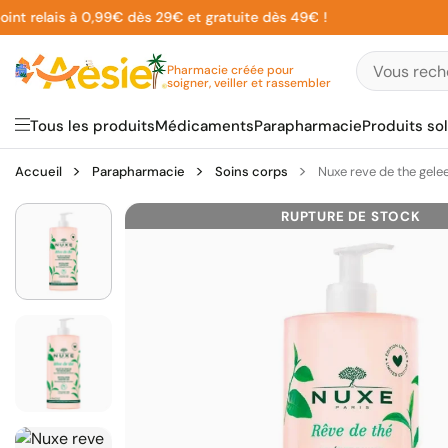
Aller
relais à 0,99€ dès 29€ et gratuite dès 49€ !
au
contenu
Pharmacie créée pour
soigner, veiller et rassembler
Tous les produits
Médicaments
Parapharmacie
Produits sol
Accueil
Parapharmacie
Soins corps
Nuxe reve de the gel
RUPTURE DE STOCK