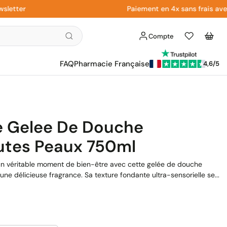
ter
Paiement en 4x sans frais avec Pay
Compte
Liste
Panier
d'envies
FAQ
Pharmacie Française
4,6/5
e Gelee De Douche
utes Peaux 750ml
un véritable moment de bien-être avec cette gelée de douche
ne délicieuse fragrance. Sa texture fondante ultra-sensorielle se...