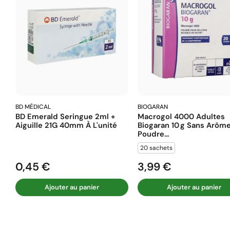
BD MÉDICAL
BIOGARAN
BD Emerald Seringue 2ml +
Macrogol 4000 Adultes
Aiguille 21G 40mm À L'unité
Biogaran 10 G Sans Arôm
Poudre...
20 sachets
0,45 €
3,99 €
Prix
Prix
Ajouter au panier
Ajouter au panier