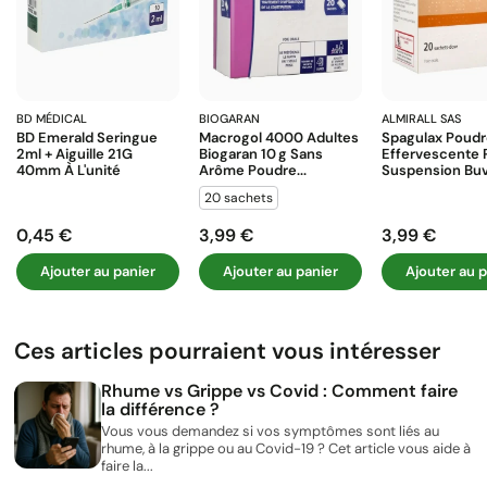
BD MÉDICAL
BIOGARAN
ALMIRALL SAS
BD Emerald Seringue
Macrogol 4000 Adultes
Spagulax Poud
2ml + Aiguille 21G
Biogaran 10 G Sans
Effervescente 
40mm À L'unité
Arôme Poudre...
Suspension Buva
20 sachets
0,45 €
3,99 €
3,99 €
Prix
Prix
Prix
Ajouter au panier
Ajouter au panier
Ajouter au p
Ces articles pourraient vous intéresser
Rhume vs Grippe vs Covid : Comment faire
la différence ?
Vous vous demandez si vos symptômes sont liés au
rhume, à la grippe ou au Covid-19 ? Cet article vous aide à
faire la...