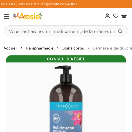
Aller
relais à 0,99€ dès 29€ et gratuite dès 49€ !
au
contenu
Accueil
Parapharmacie
Soins corps
Dermasens gel douche s
CONSEIL
D'AESIEL