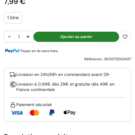
Prix
7,99 €
1 litre
−
+
Ajouter au panier
Payez en 4x sans frais.
Référence :
3615370003437
Livraison en 24h/48h en commandant avant 12h
Livraison à 0,99€ dès 29€ et gratuite dès 49€ en
France continentale
Paiement sécurisé