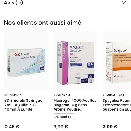
Avis (0)
Nos clients ont aussi aimé
BD MÉDICAL
BIOGARAN
ALMIRALL SAS
BD Emerald Seringue
Macrogol 4000 Adultes
Spagulax Poud
2ml + Aiguille 21G
Biogaran 10 G Sans
Effervescente 
40mm À L'unité
Arôme Poudre...
Suspension Buva
20 sachets
0,45 €
3,99 €
3,99 €
Prix
Prix
Prix