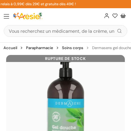
Aller
relais à 0,99€ dès 29€ et gratuite dès 49€ !
au
contenu
Accueil
Parapharmacie
Soins corps
Dermasens gel douche s
RUPTURE DE STOCK