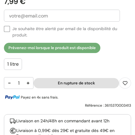
Prix
7,99 €
Je souhaite être alerté par email de la disponibilité du
produit.
Prévenez-moi lorsque le produit est disponible
1 litre
−
+
En rupture de stock
Payez en 4x sans frais.
Référence :
3615370003413
Livraison en 24h/48h en commandant avant 12h
Livraison à 0,99€ dès 29€ et gratuite dès 49€ en