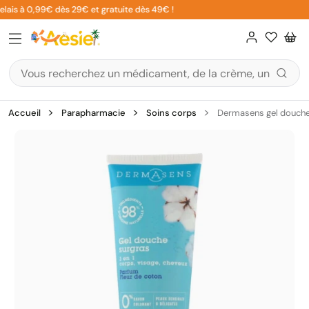
Aller
lais à 0,99€ dès 29€ et gratuite dès 49€ !
au
contenu
Accueil
Parapharmacie
Soins corps
Dermasens gel douche 