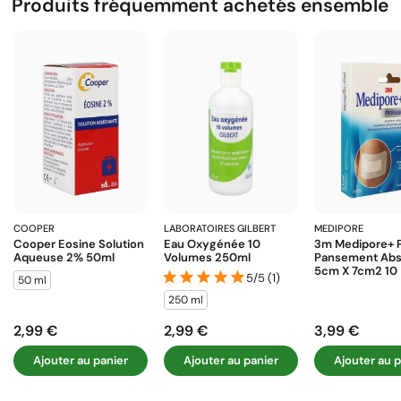
Produits fréquemment achetés ensemble
COOPER
LABORATOIRES GILBERT
MEDIPORE
Cooper Eosine Solution
Eau Oxygénée 10
3m Medipore+ 
Aqueuse 2% 50ml
Volumes 250ml
Pansement Abs
5cm X 7cm2 10
5/5 (1)
50 ml
250 ml
2,99 €
2,99 €
3,99 €
Prix
Prix
Prix
Ajouter au panier
Ajouter au panier
Ajouter au p