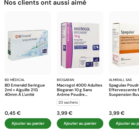
Nos clients ont aussi aimé
BD MÉDICAL
BIOGARAN
ALMIRALL SAS
BD Emerald Seringue
Macrogol 4000 Adultes
Spagulax Poud
2ml + Aiguille 21G
Biogaran 10 G Sans
Effervescente 
40mm À L'unité
Arôme Poudre...
Suspension Buva
20 sachets
0,45 €
3,99 €
3,99 €
Prix
Prix
Prix
Ajouter au panier
Ajouter au panier
Ajouter au p