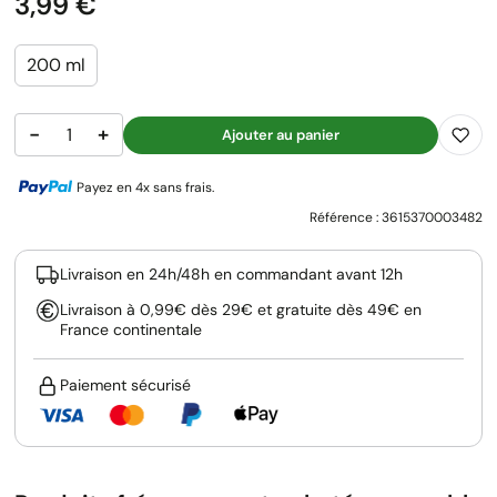
Prix
3,99 €
200 ml
−
+
Ajouter au panier
Payez en 4x sans frais.
Référence :
3615370003482
Livraison en 24h/48h en commandant avant 12h
Livraison à 0,99€ dès 29€ et gratuite dès 49€ en
France continentale
Paiement sécurisé