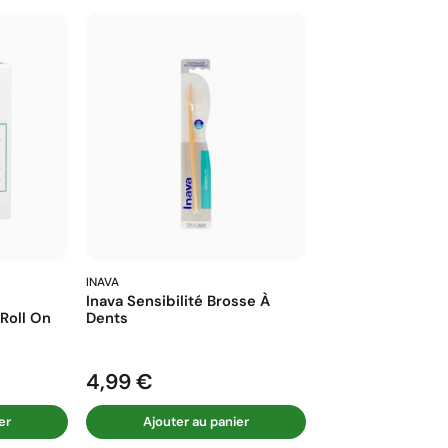
INAVA
Inava Sensibilité Brosse À
 Roll On
Dents
4,99 €
Prix
er
Ajouter au panier