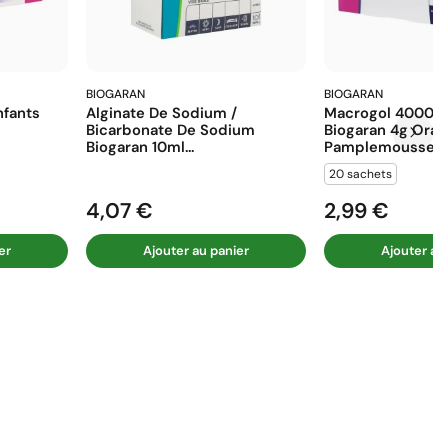
BIOGARAN
BIOGARAN
fants
Alginate De Sodium /
Macrogol 4000 E
Bicarbonate De Sodium
Biogaran 4g Ora
Biogaran 10ml...
Pamplemousse...
20 sachets
4,07 €
2,99 €
Prix
Prix
er
Ajouter au panier
Ajouter au