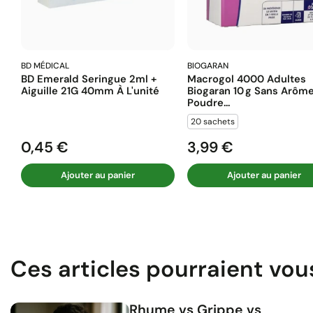
BD MÉDICAL
BIOGARAN
BD Emerald Seringue 2ml +
Macrogol 4000 Adultes
Aiguille 21G 40mm À L'unité
Biogaran 10 G Sans Arôm
Poudre...
20 sachets
0,45 €
3,99 €
Prix
Prix
Ajouter au panier
Ajouter au panier
Ces articles pourraient vou
Rhume vs Grippe vs