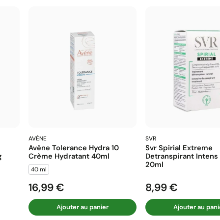
AVÈNE
SVR
Avène Tolerance Hydra 10
Svr Spirial Extreme
g
Crème Hydratant 40ml
Detranspirant Intens
20ml
40 ml
16,99 €
8,99 €
Prix
Prix
Ajouter au panier
Ajouter au pani