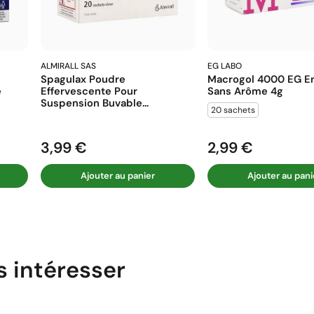
ALMIRALL SAS
EG LABO
Spagulax Poudre
Macrogol 4000 EG En
e
Effervescente Pour
Sans Arôme 4g
Suspension Buvable...
20 sachets
3,99 €
2,99 €
Prix
Prix
Ajouter au panier
Ajouter au pani
s intéresser