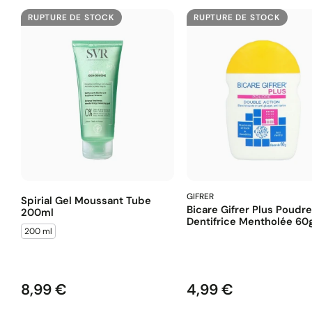
RUPTURE DE STOCK
RUPTURE DE STOCK
GIFRER
Spirial Gel Moussant Tube
Bicare Gifrer Plus Poudre
200ml
Dentifrice Mentholée 60
200 ml
8,99 €
4,99 €
Prix
Prix