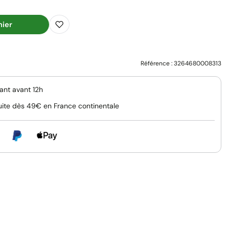
nier
Référence :
3264680008313
nt avant 12h
uite dès 49€ en France continentale