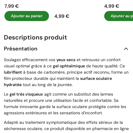
7,99 €
4,99 €
Prix
Prix
4,99 €
Ajouter au panier
Ajouter au p
Prix
Descriptions produit
Présentation
Soulagez efficacement vos
yeux secs
et retrouvez un confort
visuel optimal grâce à ce
gel ophtalmique
de haute qualité. Ce
lubrifiant
à base de carbomère, principe actif reconnu, forme un
film protecteur durable qui maintient la
surface oculaire
hydratée
tout au long de la journée.
Le
gel très visqueux
agit comme un substitut des larmes
naturelles et procure une utilisation facile et confortable. Sa
formule innovante garde la surface oculaire protégée contre les
agressions extérieures et les sensations d'inconfort.
Adapté au traitement symptomatique des effets sérieux de la
sécheresse oculaire, ce produit disponible en pharmacie en ligne