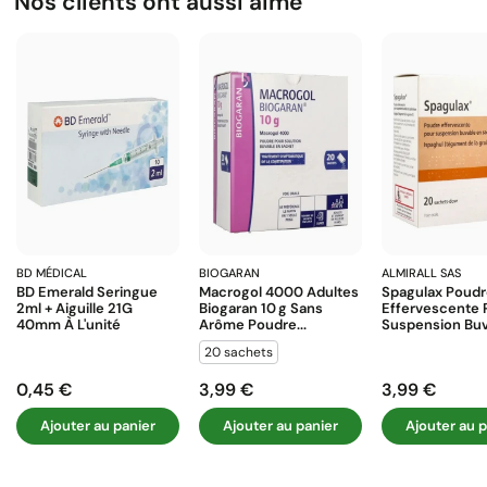
Nos clients ont aussi aimé
BD MÉDICAL
BIOGARAN
ALMIRALL SAS
BD Emerald Seringue
Macrogol 4000 Adultes
Spagulax Poud
2ml + Aiguille 21G
Biogaran 10 G Sans
Effervescente 
40mm À L'unité
Arôme Poudre...
Suspension Buva
20 sachets
0,45 €
3,99 €
3,99 €
Prix
Prix
Prix
Ajouter au panier
Ajouter au panier
Ajouter au p