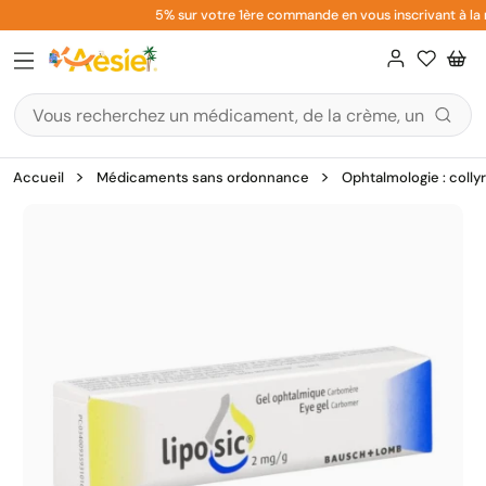
Aller
5% sur votre 1ère commande en vous inscrivant à la n
au
contenu
Accueil
Médicaments sans ordonnance
Ophtalmologie : colly