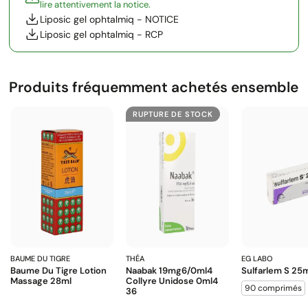
lire attentivement la notice.
Liposic gel ophtalmiq - NOTICE
Liposic gel ophtalmiq - RCP
Produits fréquemment achetés ensemble
RUPTURE DE STOCK
BAUME DU TIGRE
THÉA
EG LABO
Baume Du Tigre Lotion
Naabak 19mg6/0ml4
Sulfarlem S 25
Massage 28ml
Collyre Unidose 0ml4
90 comprimés
36