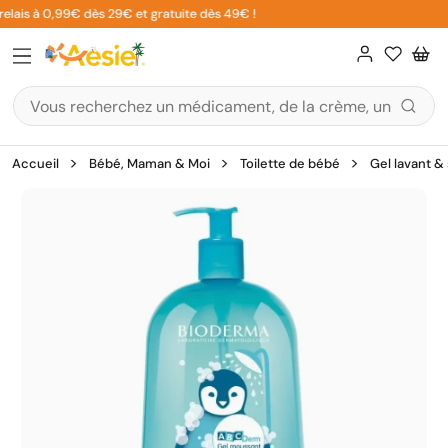
Aller
elais à 0,99€ dès 29€ et gratuite dès 49€ !
au
contenu
Accueil
Bébé, Maman & Moi
Toilette de bébé
Gel lavant 