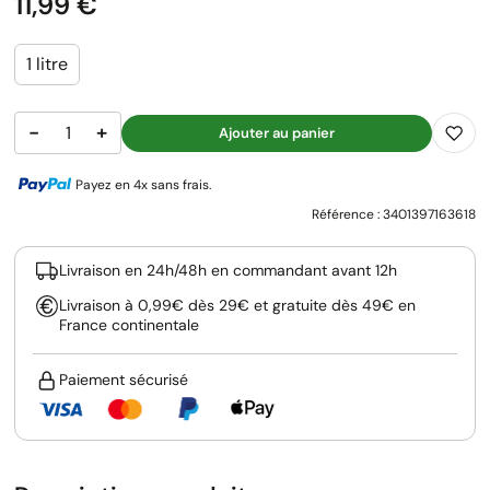
Prix
11,99 €
1 litre
−
+
Ajouter au panier
Payez en 4x sans frais.
Référence :
3401397163618
Livraison en 24h/48h en commandant avant 12h
Livraison à 0,99€ dès 29€ et gratuite dès 49€ en
France continentale
Paiement sécurisé