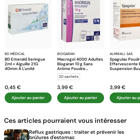
BD MÉDICAL
BIOGARAN
ALMIRALL SAS
BD Emerald Seringue
Macrogol 4000 Adultes
Spagulax Poud
2ml + Aiguille 21G
Biogaran 10 G Sans
Effervescente 
40mm À L'unité
Arôme Poudre...
Suspension Buva
20 sachets
0,45 €
3,99 €
3,99 €
Prix
Prix
Prix
Ajouter au panier
Ajouter au panier
Ajouter au p
Ces articles pourraient vous intéresser
Reflux gastriques : traiter et prévenir les
brûlures d'estomac