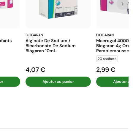
BIOGARAN
BIOGARAN
fants
Alginate De Sodium /
Macrogol 4000 E
Bicarbonate De Sodium
Biogaran 4g Ora
Biogaran 10ml...
Pamplemousse...
20 sachets
4,07 €
2,99 €
Prix
Prix
er
Ajouter au panier
Ajouter au