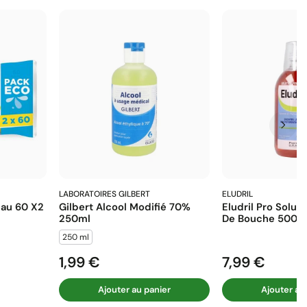
LABORATOIRES GILBERT
ELUDRIL
eau 60 X2
Gilbert Alcool Modifié 70%
Eludril Pro Solut
250ml
De Bouche 500 M
250 ml
1,99 €
7,99 €
Prix
Prix
Ajouter au panier
Ajouter au