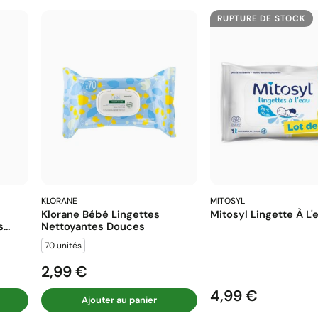
RUPTURE DE STOCK
KLORANE
MITOSYL
Klorane Bébé Lingettes
Mitosyl Lingette À L'
...
Nettoyantes Douces
70 unités
2,99 €
Prix
4,99 €
Prix
Ajouter au panier