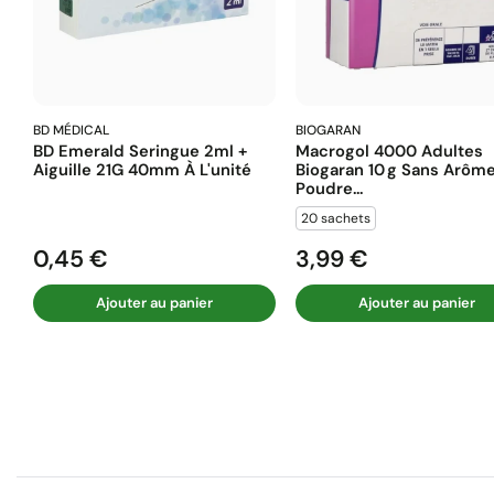
BD MÉDICAL
BIOGARAN
BD Emerald Seringue 2ml +
Macrogol 4000 Adultes
Aiguille 21G 40mm À L'unité
Biogaran 10 G Sans Arôm
Poudre...
20 sachets
0,45 €
3,99 €
Prix
Prix
Ajouter au panier
Ajouter au panier