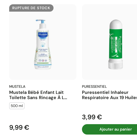
RUPTURE DE STOCK
MUSTELA
PURESSENTIEL
Mustela Bébé Enfant Lait
Puressentiel Inhaleur
Toilette Sans Rincage À L...
Respiratoire Aux 19 Huiles
500 ml
3,99 €
Prix
9,99 €
Prix
Ajouter au panier