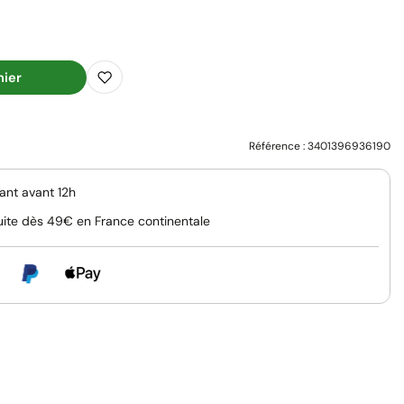
nier
Référence :
3401396936190
nt avant 12h
uite dès 49€ en France continentale