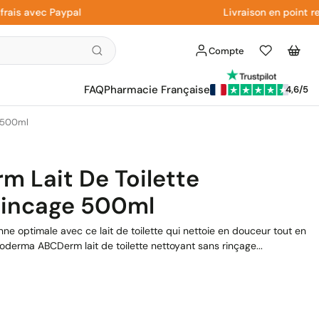
 avec Paypal
Livraison en point relais
Compte
Liste
Panier
d'envies
FAQ
Pharmacie Française
4,6/5
e 500ml
 Lait De Toilette
Rincage 500ml
ne optimale avec ce lait de toilette qui nettoie en douceur tout en
Bioderma ABCDerm lait de toilette nettoyant sans rinçage...