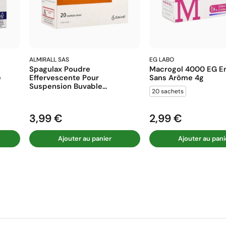
ALMIRALL SAS
EG LABO
Spagulax Poudre
Macrogol 4000 EG En
e
Effervescente Pour
Sans Arôme 4g
Suspension Buvable...
20 sachets
3,99 €
2,99 €
Prix
Prix
Ajouter au panier
Ajouter au pani