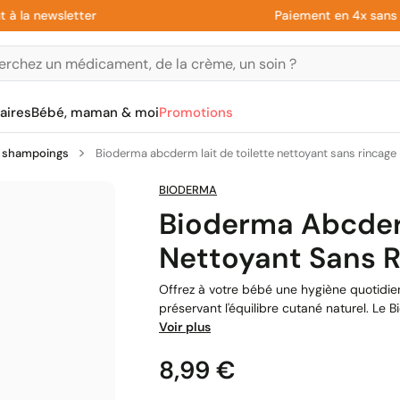
 newsletter
Paiement en 4x sans frais
aires
Bébé, maman & moi
Promotions
& shampoings
Bioderma abcderm lait de toilette nettoyant sans rincag
BIODERMA
Bioderma Abcderm
Nettoyant Sans 
Offrez à votre bébé une hygiène quotidien
préservant l'équilibre cutané naturel. Le 
Voir plus
Prix
8,99 €