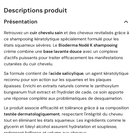
Descriptions produit
Présentation
Retrouvez un
cuir chevelu sain
et des cheveux revitalisés grâce à
ce shampooing kératolytique spécialement formulé pour les
états squameux sévères. Le
Bioderma Nodé K shampooing
crème combine une
base lavante douce
avec un complexe
d'actifs puissants pour traiter efficacement les manifestations
cutanées du cuir chevelu.
Sa formule contient de l'
acide salicylique
, un agent kératolytique
reconnu pour son action sur les squames et les plaques
épaisses. Enrichi en extraits naturels comme le zanthoxylum
bungeanum fruit extract et l'hydrolat de cade, ce soin apporte
une réponse complète aux problématiques de desquamation.
Le produit associe efficacité et tolérance grâce à sa composition
testée dermatologiquement
, respectant l'intégrité du cheveu
tout en éliminant les états squameux. Les ingrédients comme le
glycerin et l'oleyl alcohol assurent hydratation et souplesse,
redonnant brillance et volume aux cheveux.