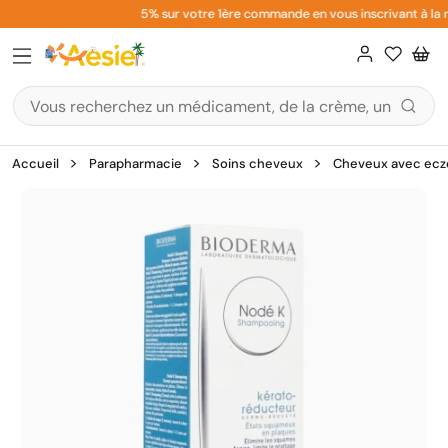
Aller
5% sur votre 1ère commande en vous inscrivant à la ne
au
contenu
Accueil
Parapharmacie
Soins cheveux
Cheveux avec eczé