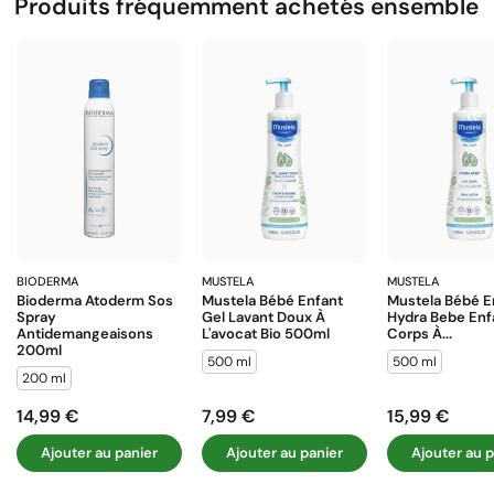
Produits fréquemment achetés ensemble
BIODERMA
MUSTELA
MUSTELA
Bioderma Atoderm Sos
Mustela Bébé Enfant
Mustela Bébé E
Spray
Gel Lavant Doux À
Hydra Bebe Enfa
Antidemangeaisons
L'avocat Bio 500ml
Corps À...
200ml
500 ml
500 ml
200 ml
14,99 €
7,99 €
15,99 €
Prix
Prix
Prix
Ajouter au panier
Ajouter au panier
Ajouter au p