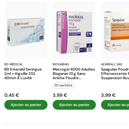
BD MÉDICAL
BIOGARAN
ALMIRALL SAS
BD Emerald Seringue
Macrogol 4000 Adultes
Spagulax Poud
2ml + Aiguille 21G
Biogaran 10 G Sans
Effervescente 
40mm À L'unité
Arôme Poudre...
Suspension Buva
20 sachets
0,45 €
3,99 €
3,99 €
Prix
Prix
Prix
Ajouter au panier
Ajouter au panier
Ajouter au p