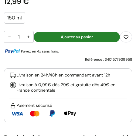
Prix
12,99 €
150 ml
−
+
Ajouter au panier
Payez en 4x sans frais.
Référence :
3401577939958
Livraison en 24h/48h en commandant avant 12h
Livraison à 0,99€ dès 29€ et gratuite dès 49€ en
France continentale
Paiement sécurisé