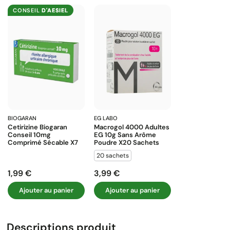
CONSEIL
D'AESIEL
BIOGARAN
EG LABO
Cetirizine Biogaran
Macrogol 4000 Adultes
Conseil 10mg
EG 10g Sans Arôme
Comprimé Sécable X7
Poudre X20 Sachets
20 sachets
1,99 €
3,99 €
Prix
Prix
Ajouter au panier
Ajouter au panier
Descriptions produit