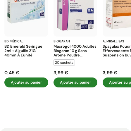
BD MÉDICAL
BIOGARAN
ALMIRALL SAS
BD Emerald Seringue
Macrogol 4000 Adultes
Spagulax Poud
2ml + Aiguille 21G
Biogaran 10 G Sans
Effervescente 
40mm À L'unité
Arôme Poudre...
Suspension Buva
20 sachets
0,45 €
3,99 €
3,99 €
Prix
Prix
Prix
Ajouter au panier
Ajouter au panier
Ajouter au p