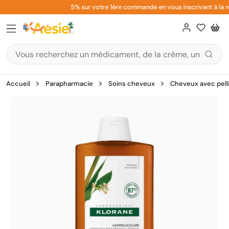
Aller
5% sur votre 1ère commande en vous inscrivant à la ne
au
contenu
Accueil
Parapharmacie
Soins cheveux
Cheveux avec pell