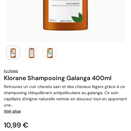
KLORANE
Klorane Shampooing Galanga 400ml
Retrouvez un cuir chevelu sain et des cheveux légers grâce à ce
shampooing rééquilibrant antipelliculaire au galanga. Ce soin
capillaire d'origine naturelle nettoie en douceur tout en apportant
une...
Voir plus
Prix
10,99 €