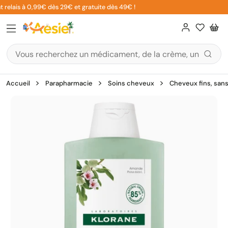
Aller
 relais à 0,99€ dès 29€ et gratuite dès 49€ !
au
contenu
Accueil
Parapharmacie
Soins cheveux
Cheveux fins, san