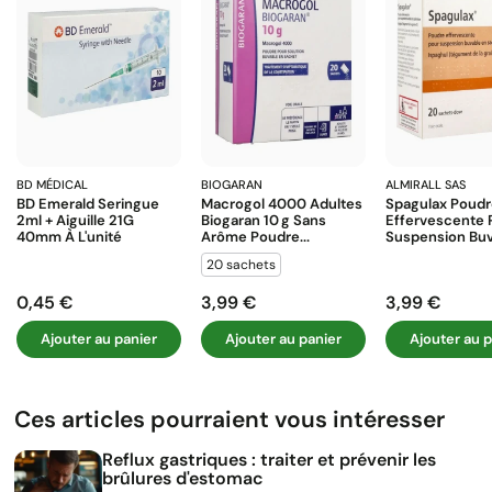
BD MÉDICAL
BIOGARAN
ALMIRALL SAS
BD Emerald Seringue
Macrogol 4000 Adultes
Spagulax Poud
2ml + Aiguille 21G
Biogaran 10 G Sans
Effervescente 
40mm À L'unité
Arôme Poudre...
Suspension Buva
20 sachets
0,45 €
3,99 €
3,99 €
Prix
Prix
Prix
Ajouter au panier
Ajouter au panier
Ajouter au p
Ces articles pourraient vous intéresser
Reflux gastriques : traiter et prévenir les
brûlures d'estomac