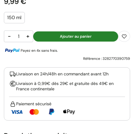
Prix
9,99 €
150 ml
−
+
Ajouter au panier
Payez en 4x sans frais.
Référence :
3282770390759
Livraison en 24h/48h en commandant avant 12h
Livraison à 0,99€ dès 29€ et gratuite dès 49€ en
France continentale
Paiement sécurisé