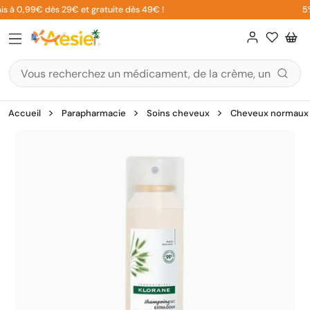
Aller
is à 0,99€ dès 29€ et gratuite dès 49€ !
5% 
au
contenu
Accueil
Parapharmacie
Soins cheveux
Cheveux normaux