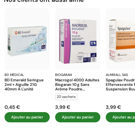
BD MÉDICAL
BIOGARAN
ALMIRALL SAS
BD Emerald Seringue
Macrogol 4000 Adultes
Spagulax Poud
2ml + Aiguille 21G
Biogaran 10 G Sans
Effervescente 
40mm À L'unité
Arôme Poudre...
Suspension Buva
20 sachets
0,45 €
3,99 €
3,99 €
Prix
Prix
Prix
Ajouter au panier
Ajouter au panier
Ajouter au p