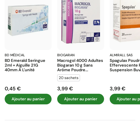
BD MÉDICAL
BIOGARAN
ALMIRALL SAS
BD Emerald Seringue
Macrogol 4000 Adultes
Spagulax Poud
2ml + Aiguille 21G
Biogaran 10 G Sans
Effervescente 
40mm À L'unité
Arôme Poudre...
Suspension Buva
20 sachets
0,45 €
3,99 €
3,99 €
Prix
Prix
Prix
Ajouter au panier
Ajouter au panier
Ajouter au p