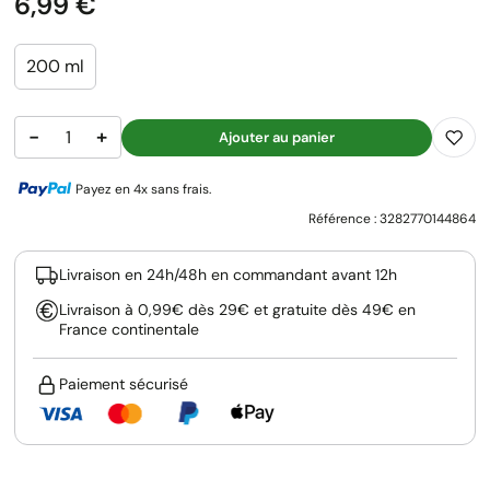
Prix
6,99 €
200 ml
−
+
Ajouter au panier
Payez en 4x sans frais.
Référence :
3282770144864
Livraison en 24h/48h en commandant avant 12h
Livraison à 0,99€ dès 29€ et gratuite dès 49€ en
France continentale
Paiement sécurisé