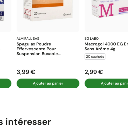
ALMIRALL SAS
EG LABO
Spagulax Poudre
Macrogol 4000 EG En
e
Effervescente Pour
Sans Arôme 4g
Suspension Buvable...
20 sachets
3,99 €
2,99 €
Prix
Prix
Ajouter au panier
Ajouter au pani
s intéresser