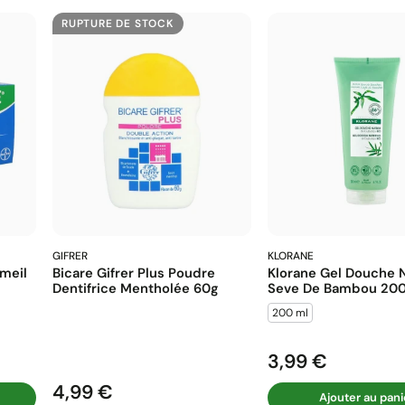
RUPTURE DE STOCK
GIFRER
KLORANE
meil
Bicare Gifrer Plus Poudre
Klorane Gel Douche N
Dentifrice Mentholée 60g
Seve De Bambou 20
200 ml
3,99 €
Prix
4,99 €
Prix
Ajouter au pani