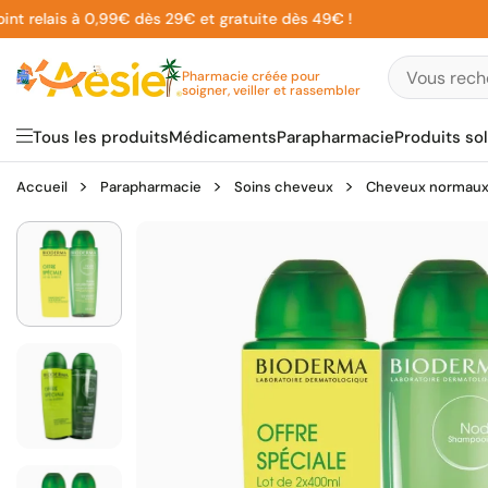
Aller
elais à 0,99€ dès 29€ et gratuite dès 49€ !
au
contenu
Pharmacie créée pour
soigner, veiller et rassembler
Tous les produits
Médicaments
Parapharmacie
Produits sol
Accueil
Parapharmacie
Soins cheveux
Cheveux normau