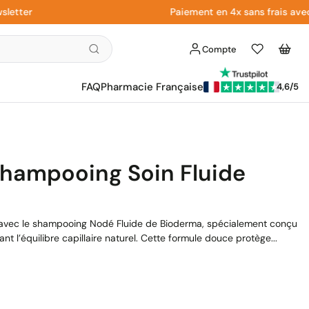
r
Paiement en 4x sans frais avec Payp
Compte
Liste
Panier
d'envies
FAQ
Pharmacie Française
4,6/5
hampooing Soin Fluide
 avec le shampooing Nodé Fluide de Bioderma, spécialement conçu
t l’équilibre capillaire naturel. Cette formule douce protège...