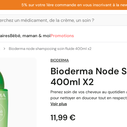
5% sur votre 1ère commande en vous inscrivant à la newslette
aires
Bébé, maman & moi
Promotions
x
Bioderma node shampooing soin fluide 400ml x2
BIODERMA
Bioderma Node S
400ml X2
Prenez soin de vos cheveux au quotidien
pour nettoyer en douceur tout en respectan
Voir plus
Prix
11,99 €