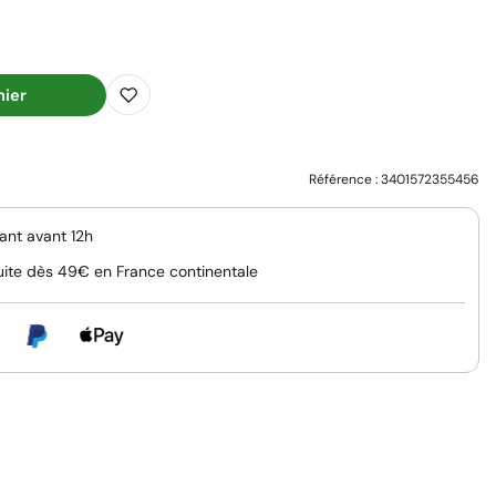
nier
Référence :
3401572355456
nt avant 12h
uite dès 49€ en France continentale