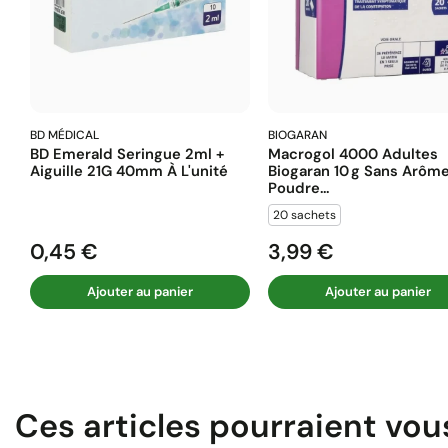
BD MÉDICAL
BIOGARAN
BD Emerald Seringue 2ml +
Macrogol 4000 Adultes
Aiguille 21G 40mm À L'unité
Biogaran 10 G Sans Arôm
Poudre...
20 sachets
0,45 €
3,99 €
Prix
Prix
Ajouter au panier
Ajouter au panier
Ces articles pourraient vou