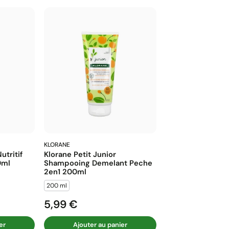
KLORANE
utritif
Klorane Petit Junior
0ml
Shampooing Demelant Peche
2en1 200ml
200 ml
5,99 €
Prix
er
Ajouter au panier