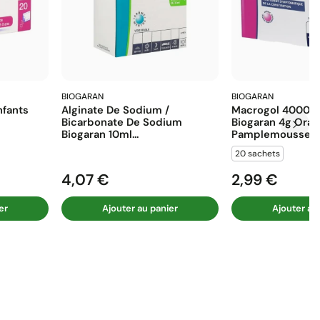
BIOGARAN
BIOGARAN
fants
Alginate De Sodium /
Macrogol 4000 E
Bicarbonate De Sodium
Biogaran 4g Ora
Biogaran 10ml...
Pamplemousse...
20 sachets
4,07 €
2,99 €
Prix
Prix
er
Ajouter au panier
Ajouter au