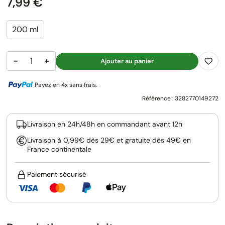
Prix
7,99 €
200 ml
−
+
Ajouter au panier
Payez en 4x sans frais.
Référence :
3282770149272
Livraison en 24h/48h en commandant avant 12h
Livraison à 0,99€ dès 29€ et gratuite dès 49€ en
France continentale
Paiement sécurisé