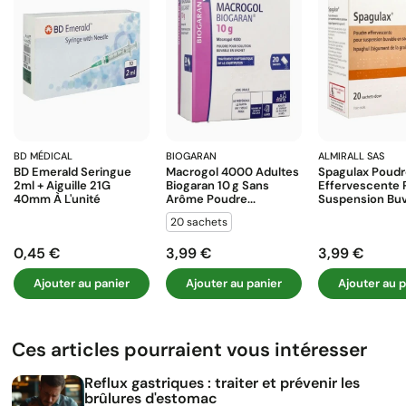
BD MÉDICAL
BIOGARAN
ALMIRALL SAS
BD Emerald Seringue
Macrogol 4000 Adultes
Spagulax Poud
2ml + Aiguille 21G
Biogaran 10 G Sans
Effervescente 
40mm À L'unité
Arôme Poudre...
Suspension Buva
20 sachets
0,45 €
3,99 €
3,99 €
Prix
Prix
Prix
Ajouter au panier
Ajouter au panier
Ajouter au p
Ces articles pourraient vous intéresser
Reflux gastriques : traiter et prévenir les
brûlures d'estomac