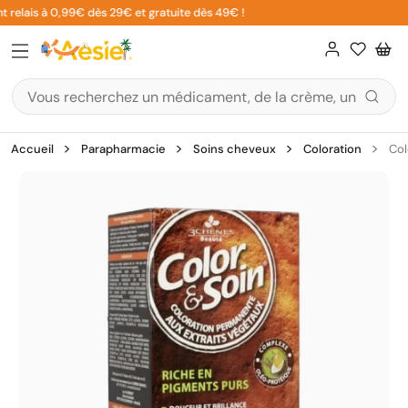
Aller
 relais à 0,99€ dès 29€ et gratuite dès 49€ !
au
contenu
Accueil
Parapharmacie
Soins cheveux
Coloration
Col