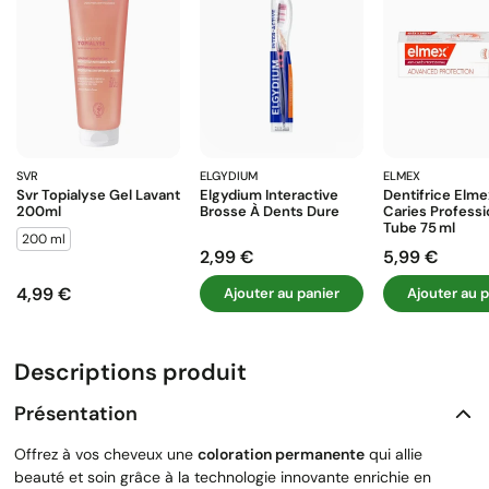
SVR
ELGYDIUM
ELMEX
Svr Topialyse Gel Lavant
Elgydium Interactive
Dentifrice Elme
200ml
Brosse À Dents Dure
Caries Profess
Tube 75 Ml
200 ml
2,99 €
5,99 €
Prix
Prix
4,99 €
Ajouter au panier
Ajouter au p
Prix
Descriptions produit
Présentation
Offrez à vos cheveux une
coloration permanente
qui allie
beauté et soin grâce à la technologie innovante enrichie en