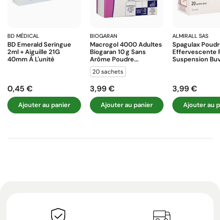
BD MÉDICAL
BIOGARAN
ALMIRALL SAS
BD Emerald Seringue
Macrogol 4000 Adultes
Spagulax Poud
2ml + Aiguille 21G
Biogaran 10 G Sans
Effervescente 
40mm À L'unité
Arôme Poudre...
Suspension Buva
20 sachets
0,45 €
3,99 €
3,99 €
Prix
Prix
Prix
Ajouter au panier
Ajouter au panier
Ajouter au p