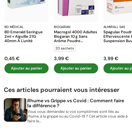
BD MÉDICAL
BIOGARAN
ALMIRALL SAS
BD Emerald Seringue
Macrogol 4000 Adultes
Spagulax Poud
2ml + Aiguille 21G
Biogaran 10 G Sans
Effervescente 
40mm À L'unité
Arôme Poudre...
Suspension Buva
20 sachets
0,45 €
3,99 €
3,99 €
Prix
Prix
Prix
Ajouter au panier
Ajouter au panier
Ajouter au p
Ces articles pourraient vous intéresser
Rhume vs Grippe vs Covid : Comment faire
la différence ?
Vous vous demandez si vos symptômes sont liés au
rhume, à la grippe ou au Covid-19 ? Cet article vous aide à
faire la...