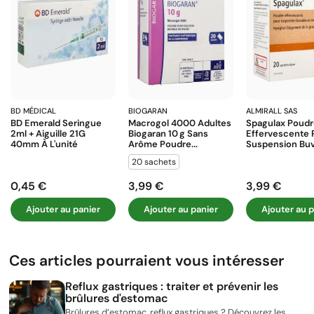
BD MÉDICAL
BIOGARAN
ALMIRALL SAS
BD Emerald Seringue
Macrogol 4000 Adultes
Spagulax Poud
2ml + Aiguille 21G
Biogaran 10 G Sans
Effervescente 
40mm À L'unité
Arôme Poudre...
Suspension Buva
20 sachets
0,45 €
3,99 €
3,99 €
Prix
Prix
Prix
Ajouter au panier
Ajouter au panier
Ajouter au p
Ces articles pourraient vous intéresser
Reflux gastriques : traiter et prévenir les
brûlures d'estomac
Brûlures d’estomac, reflux gastriques ? Découvrez les