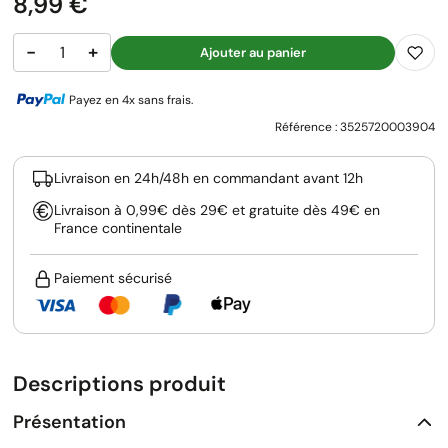
Prix
8,99 €
−
+
Ajouter au panier
Payez en 4x sans frais.
Référence :
3525720003904
Livraison en 24h/48h en commandant avant 12h
Livraison à 0,99€ dès 29€ et gratuite dès 49€ en
France continentale
Paiement sécurisé
Descriptions produit
Présentation