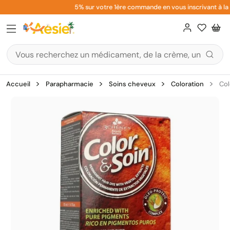
Aller
5% sur votre 1ère commande en vous inscrivant à la n
au
contenu
Accueil
Parapharmacie
Soins cheveux
Coloration
Col