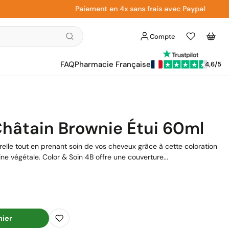
Paiement en 4x sans frais avec Paypal
Compte
Liste
Panier
d'envies
FAQ
Pharmacie Française
4,6/5
Châtain Brownie Étui 60ml
elle tout en prenant soin de vos cheveux grâce à cette coloration
ne végétale. Color & Soin 4B offre une couverture...
nier