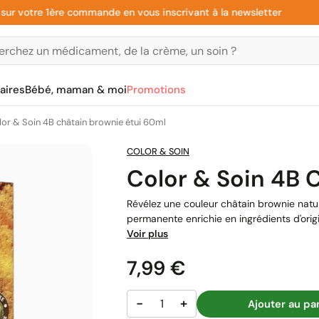
votre 1ère commande en vous inscrivant à la newsletter
aires
Bébé, maman & moi
Promotions
lor & Soin 4B châtain brownie étui 60ml
COLOR & SOIN
Color & Soin 4B 
Révélez une couleur châtain brownie natur
permanente enrichie en ingrédients d'origi
Voir plus
Prix
7,99 €
−
+
Ajouter au pa