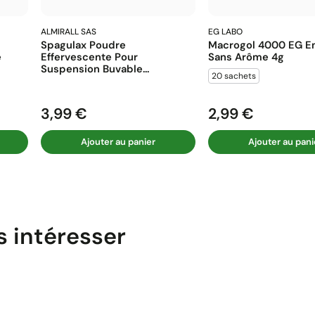
ALMIRALL SAS
EG LABO
Spagulax Poudre
Macrogol 4000 EG En
e
Effervescente Pour
Sans Arôme 4g
Suspension Buvable...
20 sachets
3,99 €
2,99 €
Prix
Prix
Ajouter au panier
Ajouter au pani
s intéresser