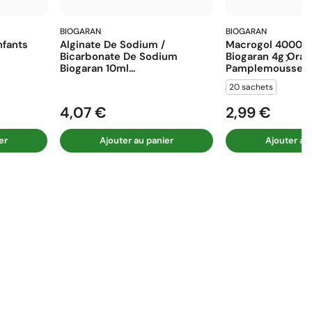
BIOGARAN
BIOGARAN
fants
Alginate De Sodium /
Macrogol 4000 E
Bicarbonate De Sodium
Biogaran 4g Ora
Biogaran 10ml...
Pamplemousse...
20 sachets
4,07 €
2,99 €
Prix
Prix
er
Ajouter au panier
Ajouter au