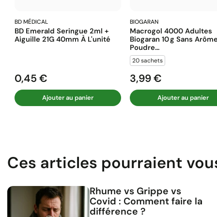
BD MÉDICAL
BIOGARAN
BD Emerald Seringue 2ml +
Macrogol 4000 Adultes
Aiguille 21G 40mm À L'unité
Biogaran 10 G Sans Arôm
Poudre...
20 sachets
0,45 €
3,99 €
Prix
Prix
Ajouter au panier
Ajouter au panier
Ces articles pourraient vou
Rhume vs Grippe vs
Covid : Comment faire la
différence ?