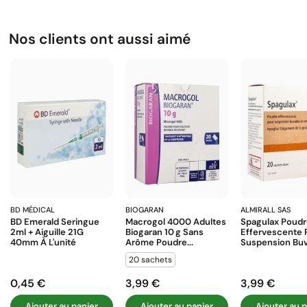
Nos clients ont aussi aimé
BD MÉDICAL
BIOGARAN
ALMIRALL SAS
BD Emerald Seringue
Macrogol 4000 Adultes
Spagulax Poud
2ml + Aiguille 21G
Biogaran 10 G Sans
Effervescente 
40mm À L'unité
Arôme Poudre...
Suspension Buva
20 sachets
0,45 €
3,99 €
3,99 €
Prix
Prix
Prix
Ajouter au panier
Ajouter au panier
Ajouter au p