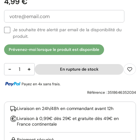
Prix
4,99 €
Je souhaite être alerté par email de la disponibilité du
produit.
Prévenez-moi lorsque le produit est disponible
−
+
En rupture de stock
Payez en 4x sans frais.
Référence :
3518646352034
Livraison en 24h/48h en commandant avant 12h
Livraison à 0,99€ dès 29€ et gratuite dès 49€ en
France continentale
Paiement sécurisé