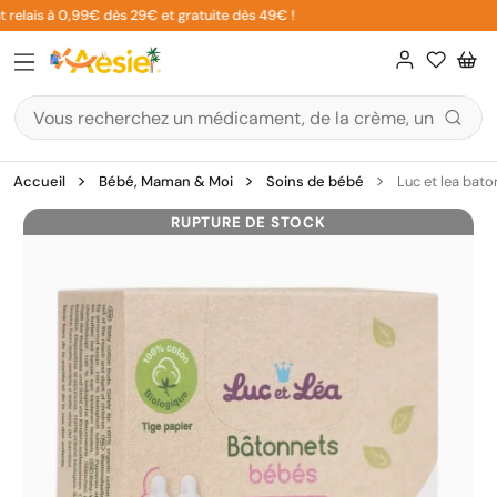
Aller
relais à 0,99€ dès 29€ et gratuite dès 49€ !
au
contenu
Accueil
Bébé, Maman & Moi
Soins de bébé
Luc et lea bat
RUPTURE DE STOCK