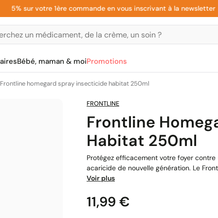
% sur votre 1ère commande en vous inscrivant à la newsletter
aires
Bébé, maman & moi
Promotions
Frontline homegard spray insecticide habitat 250ml
FRONTLINE
Frontline Homega
Habitat 250ml
Protégez efficacement votre foyer contre 
acaricide de nouvelle génération. Le Fron
Voir plus
Prix
11,99 €