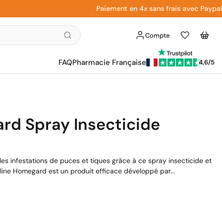
Paiement en 4x sans frais avec Paypal
Compte
Liste
Panier
d'envies
FAQ
Pharmacie Française
4,6/5
rd Spray Insecticide
les infestations de puces et tiques grâce à ce spray insecticide et
tline Homegard est un produit efficace développé par...