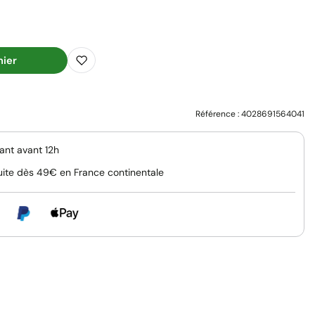
nier
Référence :
4028691564041
nt avant 12h
uite dès 49€ en France continentale