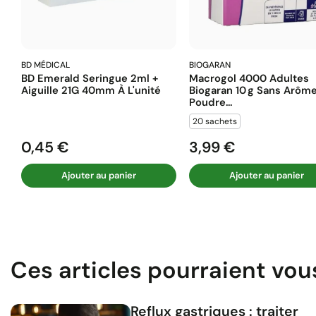
BD MÉDICAL
BIOGARAN
BD Emerald Seringue 2ml +
Macrogol 4000 Adultes
Aiguille 21G 40mm À L'unité
Biogaran 10 G Sans Arôm
Poudre...
20 sachets
0,45 €
3,99 €
Prix
Prix
Ajouter au panier
Ajouter au panier
Ces articles pourraient vou
Reflux gastriques : traiter