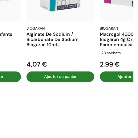
BIOGARAN
BIOGARAN
fants
Alginate De Sodium /
Macrogol 4000 E
Bicarbonate De Sodium
Biogaran 4g Ora
Biogaran 10ml...
Pamplemousse...
20 sachets
4,07 €
2,99 €
Prix
Prix
er
Ajouter au panier
Ajouter au