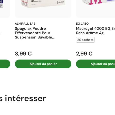
ALMIRALL SAS
EG LABO
Spagulax Poudre
Macrogol 4000 EG En
e
Effervescente Pour
Sans Arôme 4g
Suspension Buvable...
20 sachets
3,99 €
2,99 €
Prix
Prix
Ajouter au panier
Ajouter au pani
s intéresser