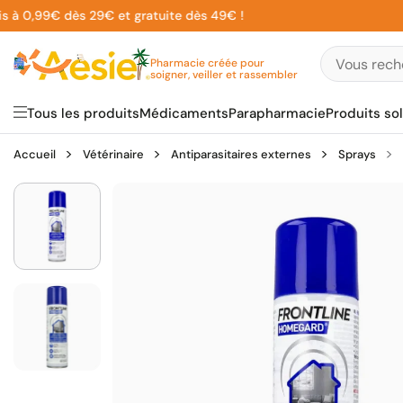
Aller
 0,99€ dès 29€ et gratuite dès 49€ !
5
au
contenu
Pharmacie créée pour
soigner, veiller et rassembler
Tous les produits
Médicaments
Parapharmacie
Produits sol
Accueil
Vétérinaire
Antiparasitaires externes
Sprays