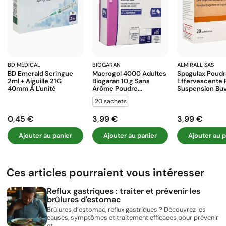
BD MÉDICAL
BIOGARAN
ALMIRALL SAS
BD Emerald Seringue
Macrogol 4000 Adultes
Spagulax Poud
2ml + Aiguille 21G
Biogaran 10 G Sans
Effervescente 
40mm À L'unité
Arôme Poudre...
Suspension Buva
20 sachets
0,45 €
3,99 €
3,99 €
Prix
Prix
Prix
Ajouter au panier
Ajouter au panier
Ajouter au p
Ces articles pourraient vous intéresser
Reflux gastriques : traiter et prévenir les
brûlures d'estomac
Brûlures d’estomac, reflux gastriques ? Découvrez les
causes, symptômes et traitement efficaces pour prévenir
et...