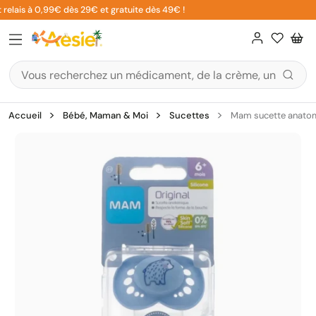
Aller
relais à 0,99€ dès 29€ et gratuite dès 49€ !
au
contenu
Accueil
Bébé, Maman & Moi
Sucettes
Mam sucette anatomiq