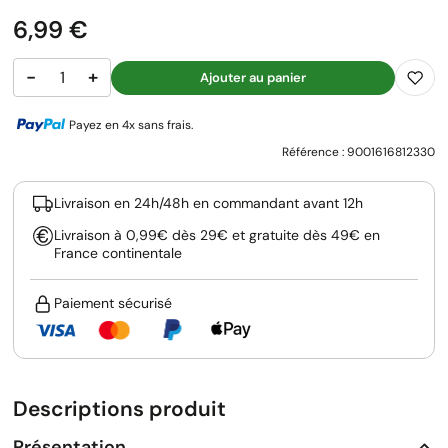
Prix
6,99 €
−
+
Ajouter au panier
Payez en 4x sans frais.
Référence :
9001616812330
Livraison en 24h/48h en commandant avant 12h
Livraison à 0,99€ dès 29€ et gratuite dès 49€ en
France continentale
Paiement sécurisé
Descriptions produit
Présentation