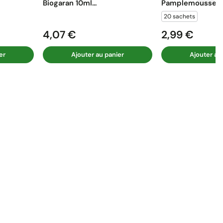
Biogaran 10ml...
Pamplemousse...
20 sachets
4,07 €
2,99 €
Prix
Prix
er
Ajouter au panier
Ajouter au