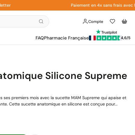
Paiement en 4x sans frais avec Paypa
Compte
Liste
Panier
d'envies
FAQ
Pharmacie Française
4,6/5
tomique Silicone Supreme
dès ses premiers mois avec la sucette MAM Supreme qui apaise et
te. Cette sucette anatomique en silicone est conçue pour...