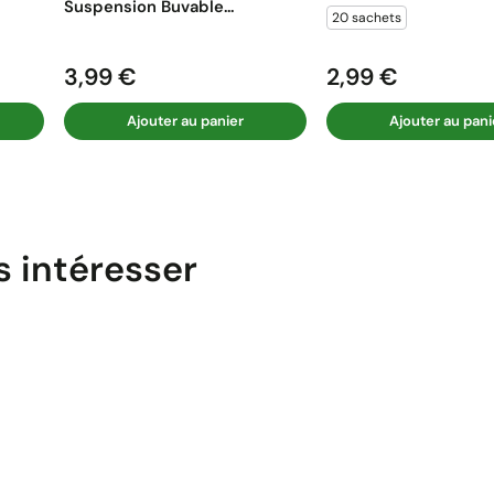
Suspension Buvable...
20 sachets
3,99 €
2,99 €
Prix
Prix
Ajouter au panier
Ajouter au pani
s intéresser