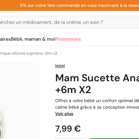
5% sur votre 1ère commande en vous inscrivant à la newsletter
aires
Bébé, maman & moi
Promotions
mique silicone supreme +6m x2
MAM
Mam Sucette Ana
+6m X2
Offrez à votre bébé un confort optimal 
calme bébé grâce à sa conception innovan
Voir plus
Prix
7,99 €