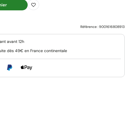
nier
Référence :
9001616808913
nt avant 12h
uite dès 49€ en France continentale