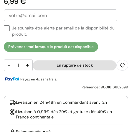
Prix
6,99 €
Je souhaite être alerté par email de la disponibilité du
produit.
Prévenez-moi lorsque le produit est disponible
−
+
En rupture de stock
Payez en 4x sans frais.
Référence :
9001616682599
Livraison en 24h/48h en commandant avant 12h
Livraison à 0,99€ dès 29€ et gratuite dès 49€ en
France continentale
Paiement sécurisé