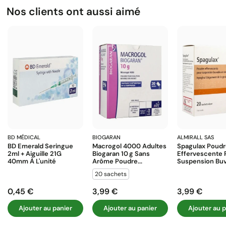
Nos clients ont aussi aimé
BD MÉDICAL
BIOGARAN
ALMIRALL SAS
BD Emerald Seringue
Macrogol 4000 Adultes
Spagulax Poud
2ml + Aiguille 21G
Biogaran 10 G Sans
Effervescente 
40mm À L'unité
Arôme Poudre...
Suspension Buva
20 sachets
0,45 €
3,99 €
3,99 €
Prix
Prix
Prix
Ajouter au panier
Ajouter au panier
Ajouter au p