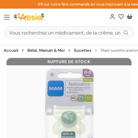
Aller
5% sur votre 1ère commande en vous inscrivant à la news
au
contenu
Accueil
Bébé, Maman & Moi
Sucettes
Mam sucette anatomi
RUPTURE DE STOCK